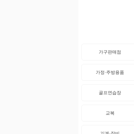
가구판매점
가정·주방용품
골프연습장
교복
기계·장비