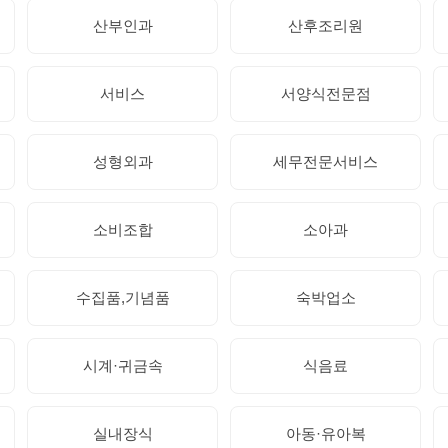
산부인과
산후조리원
서비스
서양식전문점
성형외과
세무전문서비스
소비조합
소아과
수집품,기념품
숙박업소
시계·귀금속
식음료
실내장식
아동·유아복