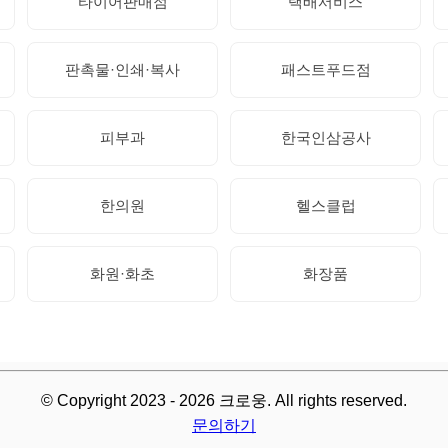
타이어판매점
택배서비스
판촉물·인쇄·복사
패스트푸드점
피부과
한국인삼공사
한의원
헬스클럽
화원·화초
화장품
© Copyright 2023 - 2026 크로웅. All rights reserved.
문의하기