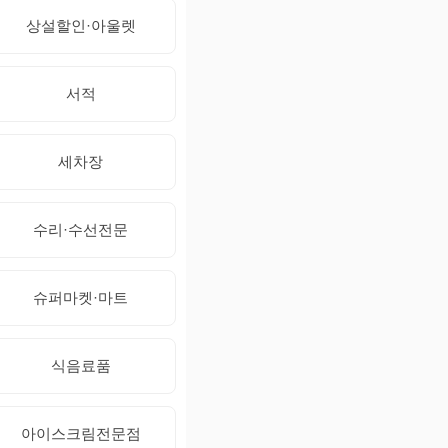
상설할인·아울렛
서적
세차장
수리·수선전문
슈퍼마켓·마트
식음료품
아이스크림전문점