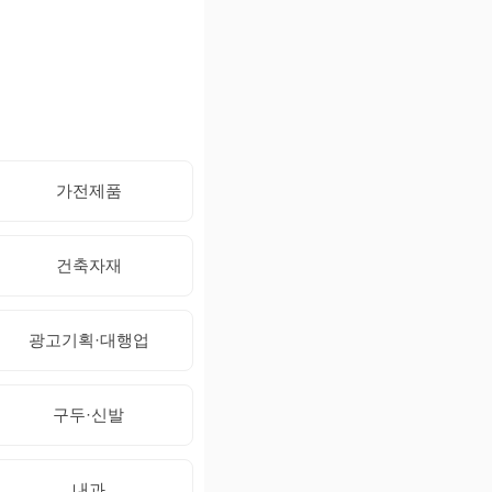
가전제품
건축자재
광고기획·대행업
구두·신발
내과