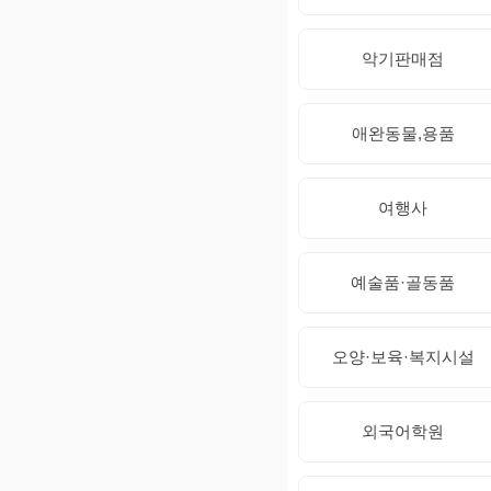
악기판매점
애완동물,용품
여행사
예술품·골동품
오양·보육·복지시설
외국어학원