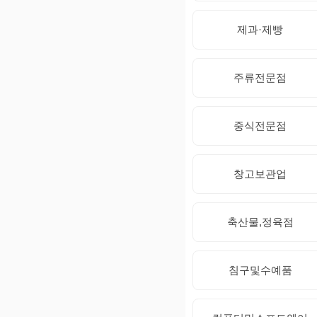
제과·제빵
주류전문점
중식전문점
창고보관업
축산물,정육점
침구및수예품