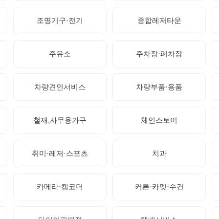
조명기구·전기
종합레저타운
주유소
주차장·폐차장
차량견인서비스
차량부품·용품
철재,사무용가구
체인스토어
취미·레저·스포츠
치과
카메라·캠코더
커튼·카펫·수건