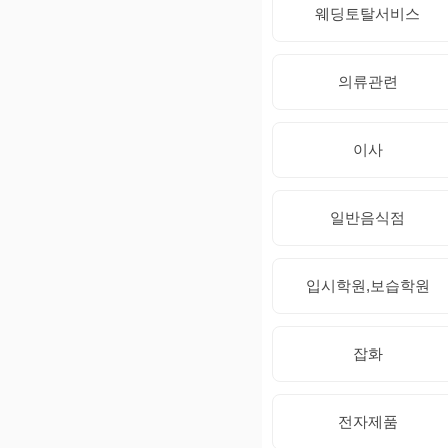
웨딩토탈서비스
의류관련
이사
일반음식점
입시학원,보습학원
잡화
전자제품