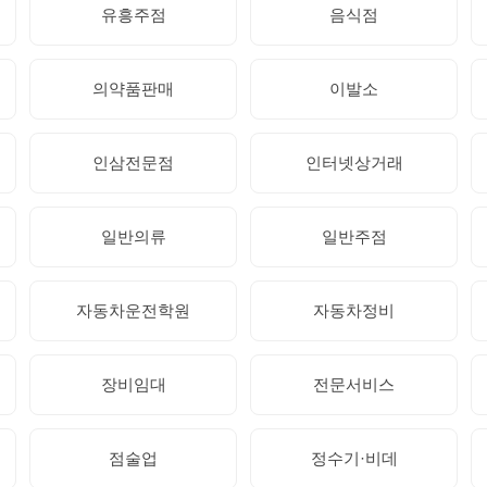
유흥주점
음식점
의약품판매
이발소
인삼전문점
인터넷상거래
일반의류
일반주점
자동차운전학원
자동차정비
장비임대
전문서비스
점술업
정수기·비데