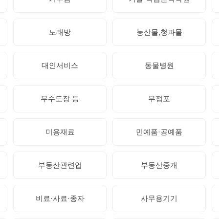
노래방
농산물,청과물
대인서비스
동물병원
무수도장 등
무점포
미용재료
민예품·공예품
부동산관련업
부동산중개
비료·사료·종자
사무용기기