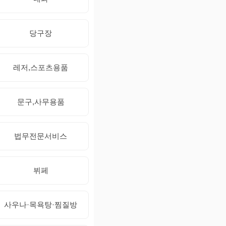
당구장
레저,스포츠용품
문구,사무용품
법무전문서비스
뷔페
사우나·목욕탕·찜질방