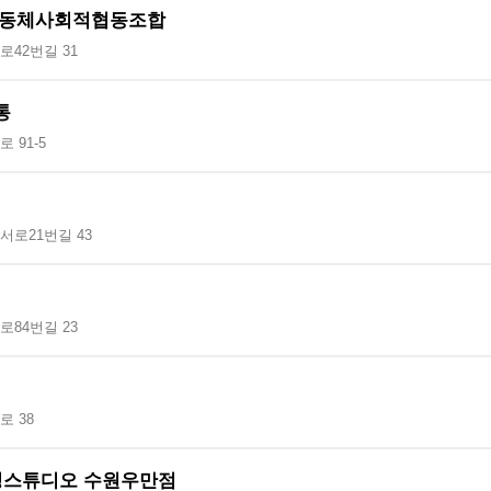
동체사회적협동조합
42번길 31
통
 91-5
서로21번길 43
84번길 23
 38
킹스튜디오 수원우만점