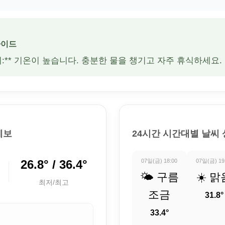
가이드
주의:** 기온이 높습니다. 충분한 물을 챙기고 자주 휴식하세요.
예보
24시간 시간대별 날씨
26.8° / 36.4°
07일(금) 18:00
07일(금) 19
🌤️ 구름
☀️ 맑
최저/최고
조금
31.8°
33.4°