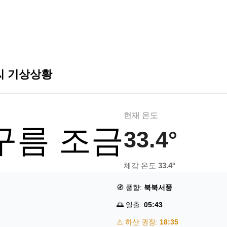
씨 기상상황
현재 온도
 구름 조금
33.4°
체감 온도
33.4°
🧭 풍향:
북북서풍
🌅 일출:
05:43
⚠️ 하산 권장:
18:35