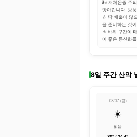
🌬️ 저체온증 주
앗아갑니다. 방풍
💧 땀 배출이 
을 준비하는 것이
⚠️ 바위 구간이
이 좋은 등산화를
8일 주간 산악 
08/07 (금)
☀️
맑음
30° / 34.4°