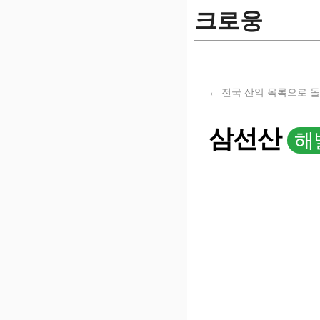
크로웅
← 전국 산악 목록으로 
삼선산
해발