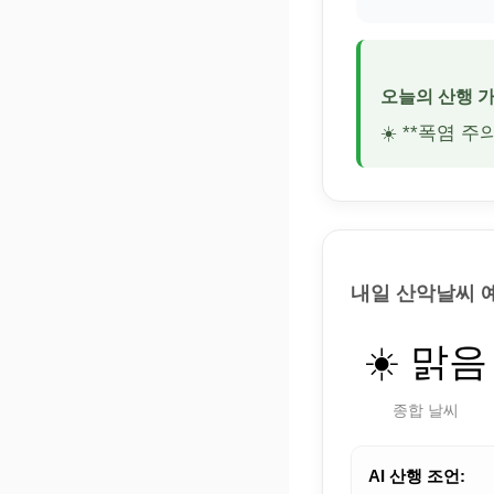
오늘의 산행 
☀️ **폭염 
내일 산악날씨 
☀️ 맑음
종합 날씨
AI 산행 조언: