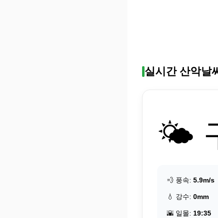
실시간 산악날
🌤️
💨 풍속:
5.9m/s
💧 강수:
0mm
🌇 일몰:
19:35