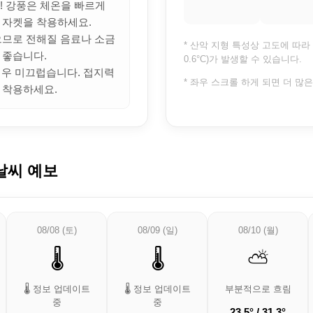
의! 강풍은 체온을 빠르게
 자켓을 착용하세요.
많으므로 전해질 음료나 소금
* 산악 지형 특성상 고도에 따라 
 좋습니다.
0.6°C)가 발생할 수 있습니다.
 매우 미끄럽습니다. 접지력
* 좌우 스크롤 하게 되면 더 많
 착용하세요.
날씨 예보
08/08 (토)
08/09 (일)
08/10 (월)
🌡️
🌡️
⛅
🌡️ 정보 업데이트
🌡️ 정보 업데이트
부분적으로 흐림
중
중
23.5° / 31.3°