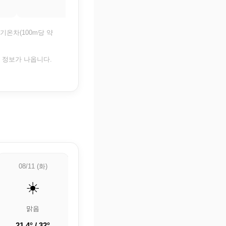
30.2°
기온차(100m당 약
은 정보가 나옵니다.
08/11 (화)
08/12 (수)
08/13 (목)
☀️
⛅
🌦️
맑음
부분적으로 흐림
🌦️ 약한 비
21.4° / 32°
19.8° / 31.3°
22.1° / 34.5°