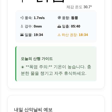
체감 온도
30.7°
💨 풍속:
1.7m/s
🧭 풍향:
동풍
💧 강수:
0mm
🌅 일출:
05:40
🌇 일몰:
19:34
⚠️ 하산 권장:
18:34
오늘의 산행 가이드
☀️ **폭염 주의:** 기온이 높습니다. 충
분한 물을 챙기고 자주 휴식하세요.
내일 산악날씨 예보