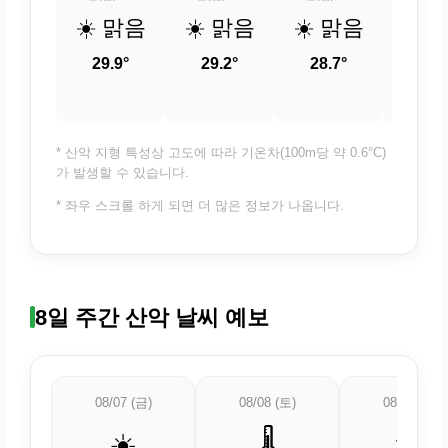
☀️ 맑음
☀️ 맑음
☀️ 맑음
☀️ 
29.9°
29.2°
28.7°
28.
* 산악 지형 특성상 고도에 따라 기온차(100m당 약 0.6°C)
가 발생할 수 있습니다.
* 좌우 스크롤 하게 되면 더 많은 정보가 나옵니다.
8일 주간 산악 날씨 예보
08/07 (금)
08/08 (토)
08/09 (일)
☀️
🌡️
🌤️