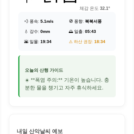
체감 온도
32.1°
💨 풍속:
5.1m/s
🧭 풍향:
북북서풍
💧 강수:
0mm
🌅 일출:
05:43
🌇 일몰:
19:34
⚠️ 하산 권장:
18:34
오늘의 산행 가이드
☀️ **폭염 주의:** 기온이 높습니다. 충
분한 물을 챙기고 자주 휴식하세요.
내일 산악날씨 예보