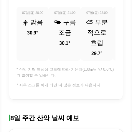
07일(금) 20:00
07일(금) 21:00
07일(금) 22:00
07일(금) 
☀️ 맑음
🌤️ 구름
⛅ 부분
☀️ 
조금
적으로
30.9°
29.
흐림
30.1°
29.7°
* 산악 지형 특성상 고도에 따라 기온차(100m당 약 0.6°C)
가 발생할 수 있습니다.
* 좌우 스크롤 하게 되면 더 많은 정보가 나옵니다.
8일 주간 산악 날씨 예보