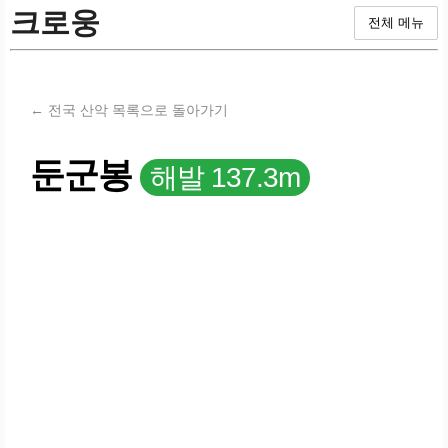
크로웅
전체 메뉴
← 전국 산악 목록으로 돌아가기
둔군봉
해발 137.3m