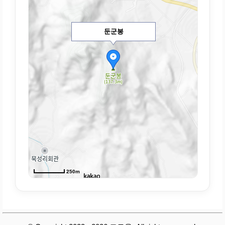
둔군봉
250m