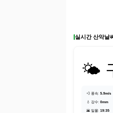
실시간 산악날
🌤️
💨 풍속:
5.9m/s
💧 강수:
0mm
🌇 일몰:
19:35