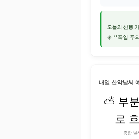
오늘의 산행 
☀️ **폭염 
내일 산악날씨 
⛅ 부
로 
종합 날