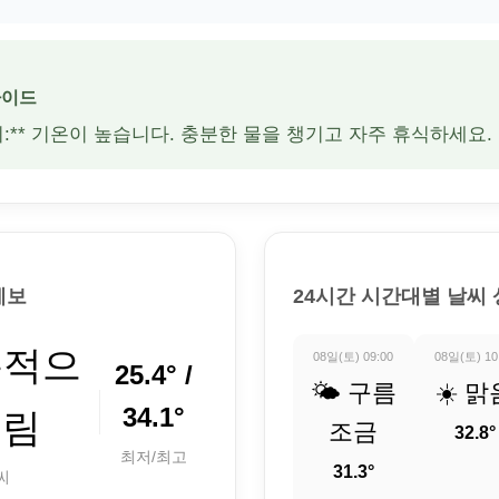
가이드
주의:** 기온이 높습니다. 충분한 물을 챙기고 자주 휴식하세요.
예보
24시간 시간대별 날씨
분적으
08일(토) 09:00
08일(토) 10
25.4° /
🌤️ 구름
☀️ 맑
34.1°
흐림
조금
32.8°
최저/최고
31.3°
씨