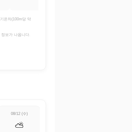
기온차(100m당 약
은 정보가 나옵니다.
08/12 (수)
08/13 (목)
08/14 (금)
⛅
⛅
🌦️