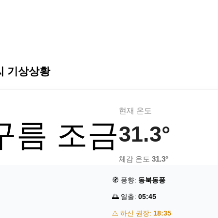
씨 기상상황
현재 온도
 구름 조금
31.3°
체감 온도
31.3°
🧭 풍향:
동북동풍
🌅 일출:
05:45
⚠️ 하산 권장:
18:35