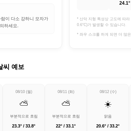
24.1°
 바람이 다소 강하니 모자가
* 산악 지형 특성상 고도에 따라 
0.6°C)가 발생할 수 있습니다.
의하세요.
* 좌우 스크롤 하게 되면 더 많
날씨 예보
08/10 (월)
08/11 (화)
08/12 (수)
⛅
⛅
☀️
부분적으로 흐림
부분적으로 흐림
맑음
23.3° / 33.8°
22° / 33.1°
20.6° / 33.2°