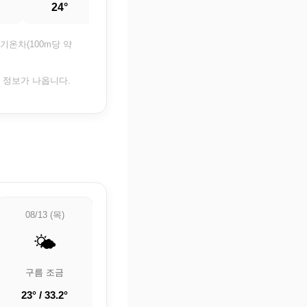
24°
23.8°
23.6°
23.4°
기온차(100m당 약
은 정보가 나옵니다.
08/13 (목)
08/14 (금)
08/15 (토)
🌤️
⛅
🌡️
구름 조금
부분적으로 흐림
🌡️ 정보 업데이트
중
23° / 33.2°
24.3° / 34.4°