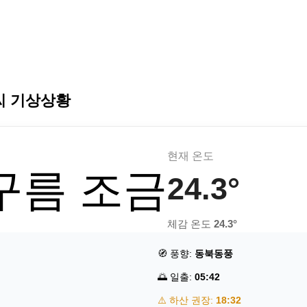
씨 기상상황
현재 온도
 구름 조금
24.3°
체감 온도
24.3°
🧭 풍향:
동북동풍
🌅 일출:
05:42
⚠️ 하산 권장:
18:32