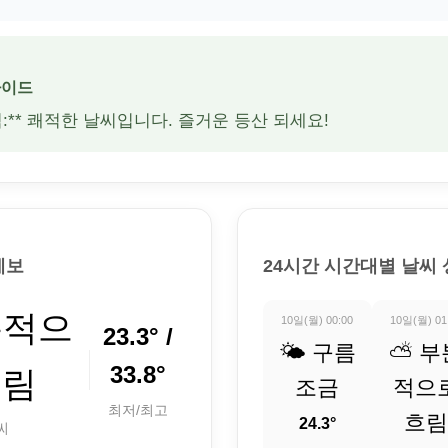
가이드
적:** 쾌적한 날씨입니다. 즐거운 등산 되세요!
예보
24시간 시간대별 날씨
분적으
10일(월) 00:00
10일(월) 01
23.3° /
🌤️ 구름
⛅ 부
33.8°
흐림
조금
적으
최저/최고
흐림
24.3°
씨