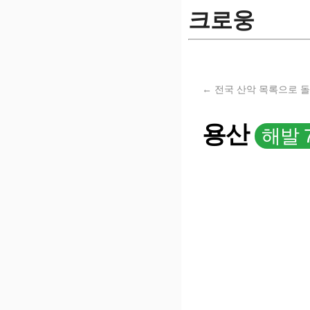
크로웅
← 전국 산악 목록으로 
용산
해발 7