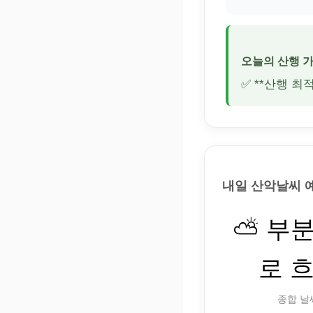
오늘의 산행 
✅ **산행 최
내일 산악날씨 
⛅ 부
로 
종합 날