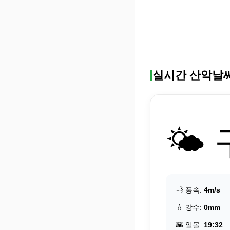
실시간 산악날
🌤️
💨 풍속:
4m/s
💧 강수:
0mm
🌇 일몰:
19:32