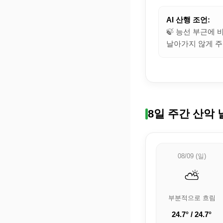
AI 산행 조언:
🍃 능선 부근에
날아가지 않게 주
8일 주간 산악 
08/09 (일)
⛅
부분적으로 흐림
24.7° / 24.7°