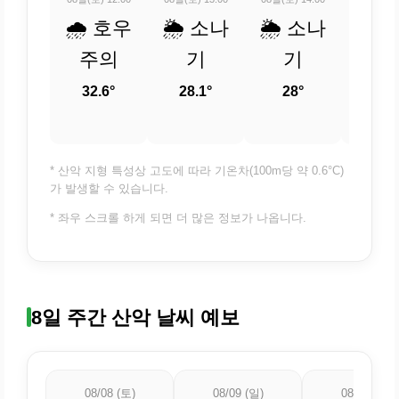
🌧️ 호우
🌦️ 소나
🌦️ 소나
🌡️
주의
기
기
업
트 
32.6°
28.1°
28°
27.
* 산악 지형 특성상 고도에 따라 기온차(100m당 약 0.6°C)
가 발생할 수 있습니다.
* 좌우 스크롤 하게 되면 더 많은 정보가 나옵니다.
8일 주간 산악 날씨 예보
08/08 (토)
08/09 (일)
08/10 (월)