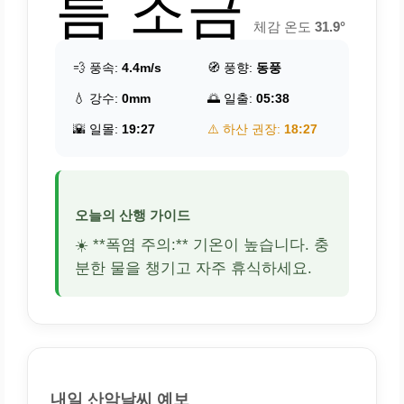
름 조금
체감 온도
31.9°
💨 풍속:
4.4m/s
🧭 풍향:
동풍
💧 강수:
0mm
🌅 일출:
05:38
🌇 일몰:
19:27
⚠️ 하산 권장:
18:27
오늘의 산행 가이드
☀️ **폭염 주의:** 기온이 높습니다. 충
분한 물을 챙기고 자주 휴식하세요.
내일 산악날씨 예보