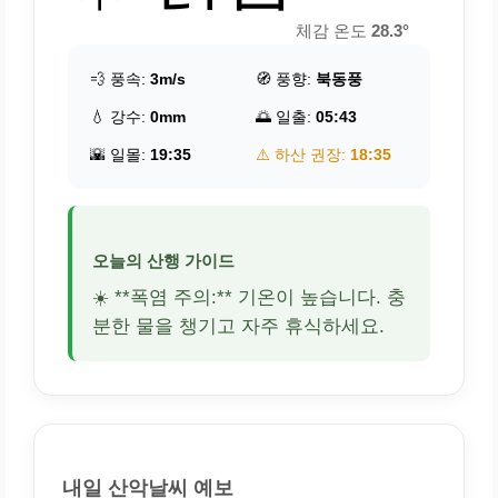
체감 온도
28.3°
💨 풍속:
3m/s
🧭 풍향:
북동풍
💧 강수:
0mm
🌅 일출:
05:43
🌇 일몰:
19:35
⚠️ 하산 권장:
18:35
오늘의 산행 가이드
☀️ **폭염 주의:** 기온이 높습니다. 충
분한 물을 챙기고 자주 휴식하세요.
내일 산악날씨 예보