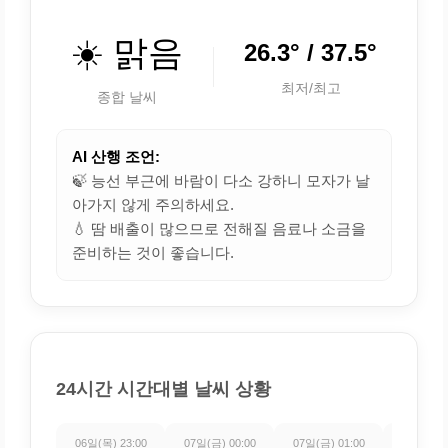
☀️ 맑음
26.3° / 37.5°
최저/최고
종합 날씨
AI 산행 조언:
🍃 능선 부근에 바람이 다소 강하니 모자가 날
아가지 않게 주의하세요.
💧 땀 배출이 많으므로 전해질 음료나 소금을
준비하는 것이 좋습니다.
24시간 시간대별 날씨 상황
06일(목) 23:00
07일(금) 00:00
07일(금) 01:00
07일(금) 