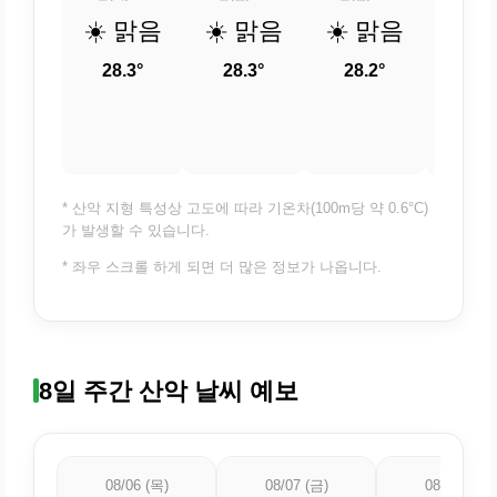
☀️ 맑음
☀️ 맑음
☀️ 맑음
☀️ 
28.3°
28.3°
28.2°
27.
* 산악 지형 특성상 고도에 따라 기온차(100m당 약 0.6°C)
가 발생할 수 있습니다.
* 좌우 스크롤 하게 되면 더 많은 정보가 나옵니다.
8일 주간 산악 날씨 예보
08/06 (목)
08/07 (금)
08/08 (토)