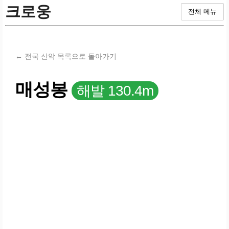
크로웅
전체 메뉴
← 전국 산악 목록으로 돌아가기
매성봉
해발 130.4m