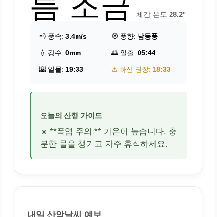
름 조금
체감 온도
28.2°
💨 풍속:
3.4m/s
🧭 풍향:
남동풍
💧 강수:
0mm
🌅 일출:
05:44
🌇 일몰:
19:33
⚠️ 하산 권장:
18:33
오늘의 산행 가이드
☀️ **폭염 주의:** 기온이 높습니다. 충
분한 물을 챙기고 자주 휴식하세요.
내일 산악날씨 예보