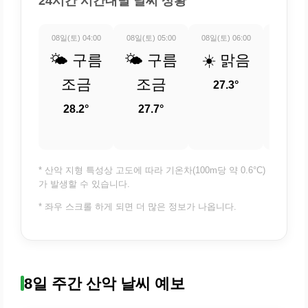
24시간 시간대별 날씨 상황
08일(토) 04:00
08일(토) 05:00
08일(토) 06:00
08일(토) 
🌤️ 구름
🌤️ 구름
☀️ 맑음
☀️ 
조금
조금
27.3°
28.
28.2°
27.7°
* 산악 지형 특성상 고도에 따라 기온차(100m당 약 0.6°C)
가 발생할 수 있습니다.
* 좌우 스크롤 하게 되면 더 많은 정보가 나옵니다.
8일 주간 산악 날씨 예보