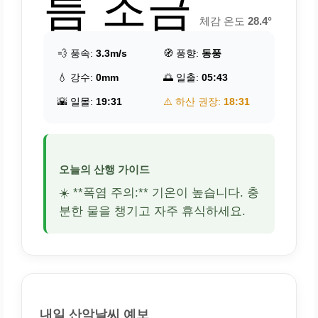
름 조금
체감 온도
28.4°
💨 풍속:
3.3m/s
🧭 풍향:
동풍
💧 강수:
0mm
🌅 일출:
05:43
🌇 일몰:
19:31
⚠️ 하산 권장:
18:31
오늘의 산행 가이드
☀️ **폭염 주의:** 기온이 높습니다. 충
분한 물을 챙기고 자주 휴식하세요.
내일 산악날씨 예보