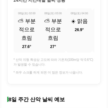
24시간 시간대별 날씨 상황
08일(토) 02:00
08일(토) 03:00
08일(토) 04:00
08일(토) 
⛅ 부분
⛅ 부분
☀️ 맑음
🌤️
적으로
적으로
조
26.9°
흐림
흐림
26.
27.6°
27°
* 산악 지형 특성상 고도에 따라 기온차(100m당 약 0.6°C)
가 발생할 수 있습니다.
* 좌우 스크롤 하게 되면 더 많은 정보가 나옵니다.
8일 주간 산악 날씨 예보