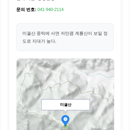
문의 번호:
041-940-2114
미궐산 중턱에 서면 저만큼 계룡산이 보일 정
도로 지대가 높다.
미궐산