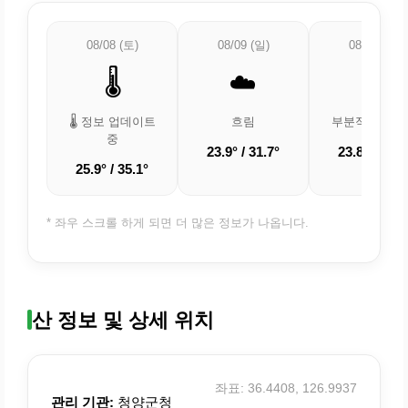
08/08 (토)
08/09 (일)
08/10 (월)
🌡️
☁️
⛅
🌡️ 정보 업데이트
흐림
부분적으로 흐
중
23.9° / 31.7°
23.8° / 29.1
25.9° / 35.1°
* 좌우 스크롤 하게 되면 더 많은 정보가 나옵니다.
산 정보 및 상세 위치
좌표: 36.4408, 126.9937
관리 기관:
청양군청