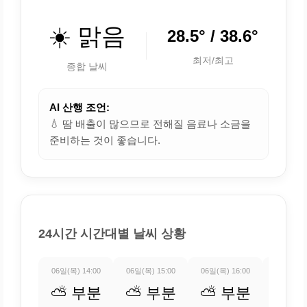
☀️ 맑음
28.5° / 38.6°
최저/최고
종합 날씨
AI 산행 조언:
💧 땀 배출이 많으므로 전해질 음료나 소금을
준비하는 것이 좋습니다.
24시간 시간대별 날씨 상황
06일(목) 14:00
06일(목) 15:00
06일(목) 16:00
06일(목) 
⛅ 부분
⛅ 부분
⛅ 부분
☁️ 