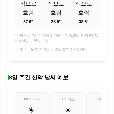
적으로
적으로
적으로
37.
흐림
흐림
흐림
37.6°
38.5°
38.6°
* 산악 지형 특성상 고도에 따라 기온차(100m당 약 0.6°C)
가 발생할 수 있습니다.
* 좌우 스크롤 하게 되면 더 많은 정보가 나옵니다.
8일 주간 산악 날씨 예보
08/06 (목)
08/07 (금)
08/08 (토)
☀️
☀️
🌦️