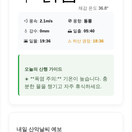
체감 온도
36.8°
💨 풍속:
2.1m/s
🧭 풍향:
동풍
💧 강수:
0mm
🌅 일출:
05:40
🌇 일몰:
19:36
⚠️ 하산 권장:
18:36
오늘의 산행 가이드
☀️ **폭염 주의:** 기온이 높습니다. 충
분한 물을 챙기고 자주 휴식하세요.
내일 산악날씨 예보