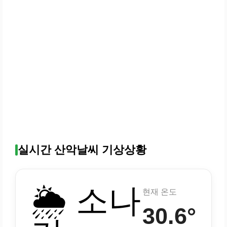
실시간 산악날씨 기상상황
🌦️ 소나
현재 온도
30.6°