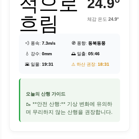
적으로
24.9°
흐림
체감 온도
24.9°
💨 풍속:
7.3m/s
🧭 풍향:
동북동풍
💧 강수:
0mm
🌅 일출:
05:46
🌇 일몰:
19:31
⚠️ 하산 권장:
18:31
오늘의 산행 가이드
🥾 **안전 산행:** 기상 변화에 유의하
며 무리하지 않는 산행을 권장합니다.