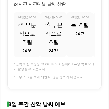
24시간 시간대별 날씨 상황
09일(일) 03:00
09일(일) 04:00
09일(일) 05:00
09일(일) 
⛅ 부분
⛅ 부분
☁️ 흐림
☁️ 
적으로
적으로
24.7°
24.
흐림
흐림
24.8°
24.7°
* 산악 지형 특성상 고도에 따라 기온차(100m당 약 0.6°C)
가 발생할 수 있습니다.
* 좌우 스크롤 하게 되면 더 많은 정보가 나옵니다.
8일 주간 산악 날씨 예보