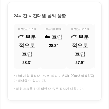
24시간 시간대별 날씨 상황
09일(일) 18:00
09일(일) 19:00
09일(일) 20:00
09일(일) 
⛅ 부분
☁️ 흐림
⛅ 부분
☁️ 
적으로
적으로
28.2°
27.
흐림
흐림
28.3°
27.9°
* 산악 지형 특성상 고도에 따라 기온차(100m당 약 0.6°C)
가 발생할 수 있습니다.
* 좌우 스크롤 하게 되면 더 많은 정보가 나옵니다.