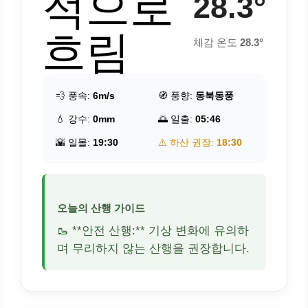
적으로
28.3°
흐림
체감 온도
28.3°
💨 풍속:
6m/s
🧭 풍향:
동북동풍
💧 강수:
0mm
🌅 일출:
05:46
🌇 일몰:
19:30
⚠️ 하산 권장:
18:30
오늘의 산행 가이드
🥾 **안전 산행:** 기상 변화에 유의하
며 무리하지 않는 산행을 권장합니다.