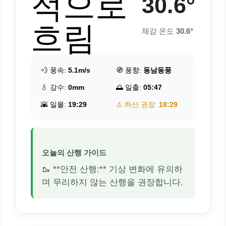
적으로
30.6°
흐림
체감 온도
30.6°
💨 풍속:
5.1m/s
🧭 풍향:
동남동풍
💧 강수:
0mm
🌅 일출:
05:47
🌇 일몰:
19:29
⚠️ 하산 권장:
18:29
오늘의 산행 가이드
🥾 **안전 산행:** 기상 변화에 유의하
며 무리하지 않는 산행을 권장합니다.