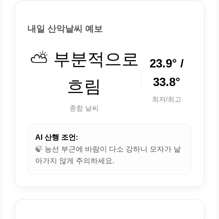
내일 산악날씨 예보
⛅ 부분적으로
23.9° /
33.8°
흐림
최저/최고
종합 날씨
AI 산행 조언:
🍃 능선 부근에 바람이 다소 강하니 모자가 날
아가지 않게 주의하세요.