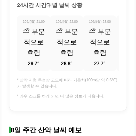
24시간 시간대별 날씨 상황
10일(월) 21:00
10일(월) 22:00
10일(월) 23:00
11일(화) 
⛅ 부분
⛅ 부분
⛅ 부분
⛅ 
적으로
적으로
적으로
적
흐림
흐림
흐림
흐
29.7°
28.8°
27.7°
26.
* 산악 지형 특성상 고도에 따라 기온차(100m당 약 0.6°C)
가 발생할 수 있습니다.
* 좌우 스크롤 하게 되면 더 많은 정보가 나옵니다.
8일 주간 산악 날씨 예보