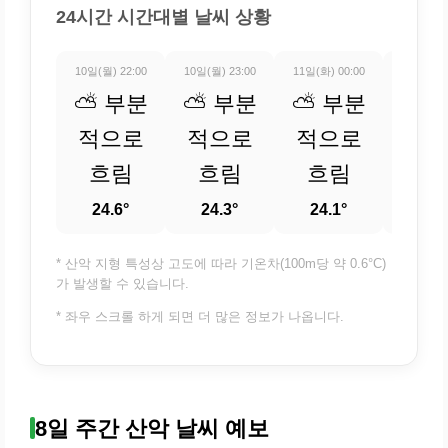
24시간 시간대별 날씨 상황
10일(월) 22:00
10일(월) 23:00
11일(화) 00:00
11일(화) 
⛅ 부분
⛅ 부분
⛅ 부분
⛅ 
적으로
적으로
적으로
적
흐림
흐림
흐림
흐
24.6°
24.3°
24.1°
23.
* 산악 지형 특성상 고도에 따라 기온차(100m당 약 0.6°C)
가 발생할 수 있습니다.
* 좌우 스크롤 하게 되면 더 많은 정보가 나옵니다.
8일 주간 산악 날씨 예보