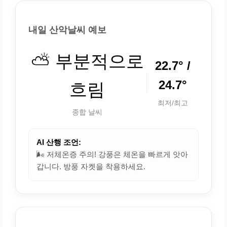
내일 산악날씨 예보
⛅ 부분적으로
22.7° /
24.7°
흐림
최저/최고
종합 날씨
AI 산행 조언:
🌬️ 저체온증 주의! 강풍은 체온을 빠르게 앗아
갑니다. 방풍 자켓을 착용하세요.