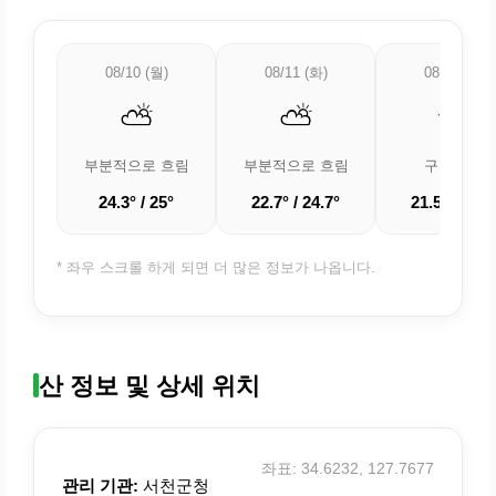
08/10 (월)
08/11 (화)
08/12 (수)
⛅
⛅
🌤️
부분적으로 흐림
부분적으로 흐림
구름 조금
24.3° / 25°
22.7° / 24.7°
21.5° / 25.5
* 좌우 스크롤 하게 되면 더 많은 정보가 나옵니다.
산 정보 및 상세 위치
좌표: 34.6232, 127.7677
관리 기관:
서천군청