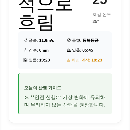
적으로
흐림
체감 온도
25°
💨 풍속:
11.6m/s
🧭 풍향:
동북동풍
💧 강수:
0mm
🌅 일출:
05:45
🌇 일몰:
19:23
⚠️ 하산 권장:
18:23
오늘의 산행 가이드
🥾 **안전 산행:** 기상 변화에 유의하
며 무리하지 않는 산행을 권장합니다.