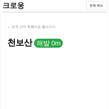
크로웅
전체 메뉴
← 전국 산악 목록으로 돌아가기
천보산
해발 0m