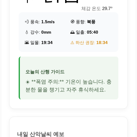
체감 온도
29.7°
💨 풍속:
1.5m/s
🧭 풍향:
북풍
💧 강수:
0mm
🌅 일출:
05:40
🌇 일몰:
19:34
⚠️ 하산 권장:
18:34
오늘의 산행 가이드
☀️ **폭염 주의:** 기온이 높습니다. 충
분한 물을 챙기고 자주 휴식하세요.
내일 산악날씨 예보