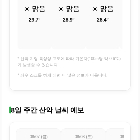
☀️ 맑음
☀️ 맑음
☀️ 맑음
☀️ 
29.7°
28.9°
28.4°
27.
* 산악 지형 특성상 고도에 따라 기온차(100m당 약 0.6°C)
가 발생할 수 있습니다.
* 좌우 스크롤 하게 되면 더 많은 정보가 나옵니다.
8일 주간 산악 날씨 예보
08/07 (금)
08/08 (토)
08/09 (일)