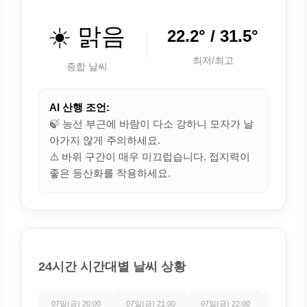
☀️ 맑음
22.2° / 31.5°
최저/최고
종합 날씨
AI 산행 조언:
🍃 능선 부근에 바람이 다소 강하니 모자가 날
아가지 않게 주의하세요.
⚠️ 바위 구간이 매우 미끄럽습니다. 접지력이
좋은 등산화를 착용하세요.
24시간 시간대별 날씨 상황
07일(금) 20:00
07일(금) 21:00
07일(금) 22:00
07일(금) 