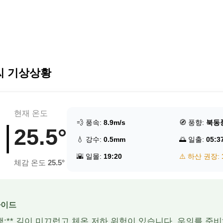
씨 기상상황
현재 온도
💨 풍속:
8.9m/s
🧭 풍향:
북동
비
25.5°
💧 강수:
0.5mm
🌅 일출:
05:3
🌇 일몰:
19:20
⚠️ 하산 권장:
체감 온도
25.5°
가이드
 산행:** 길이 미끄럽고 체온 저하 위험이 있습니다. 우의를 