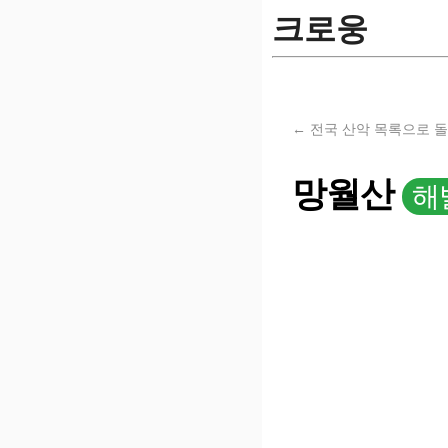
크로웅
← 전국 산악 목록으로 
망월산
해