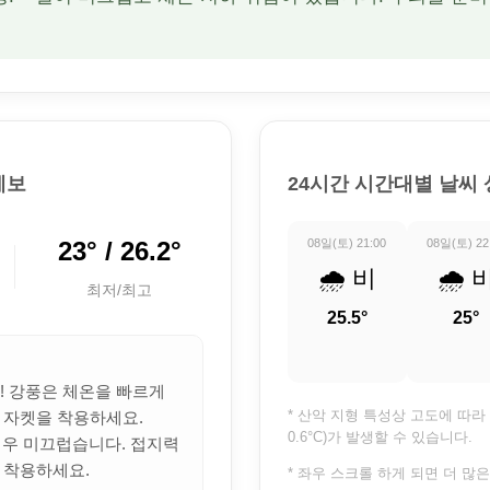
예보
24시간 시간대별 날씨
23° / 26.2°
08일(토) 21:00
08일(토) 22
🌧️ 비
🌧️ 
최저/최고
25.5°
25°
의! 강풍은 체온을 빠르게
* 산악 지형 특성상 고도에 따라 
 자켓을 착용하세요.
0.6°C)가 발생할 수 있습니다.
 매우 미끄럽습니다. 접지력
 착용하세요.
* 좌우 스크롤 하게 되면 더 많