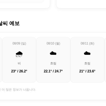
날씨 예보
08/09 (일)
08/10 (월)
08/11 (화)
🌧️
☁️
☁️
비
흐림
흐림
23° / 26.2°
22.1° / 24.7°
21° / 23.6°
면 더 많은 정보가 나옵니다.