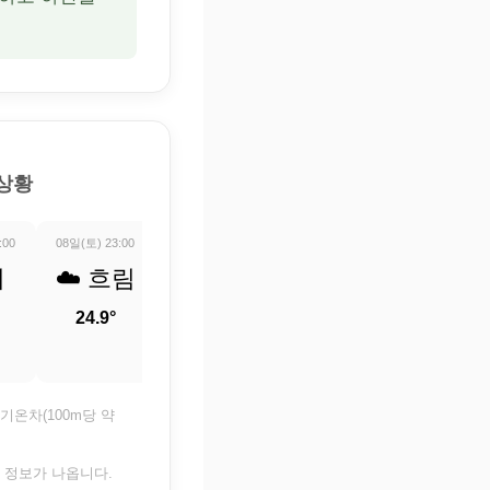
 상황
:00
08일(토) 23:00
09일(일) 00:00
09일(일) 01:00
09일(일) 02:0
비
☁️ 흐림
☁️ 흐림
🌧️ 비
🌧️ 비
24.9°
24.9°
24.8°
24.3°
기온차(100m당 약
은 정보가 나옵니다.