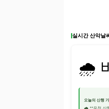
실시간 산악날
🌧️ 
오늘의 산행 
🌧️ **우천