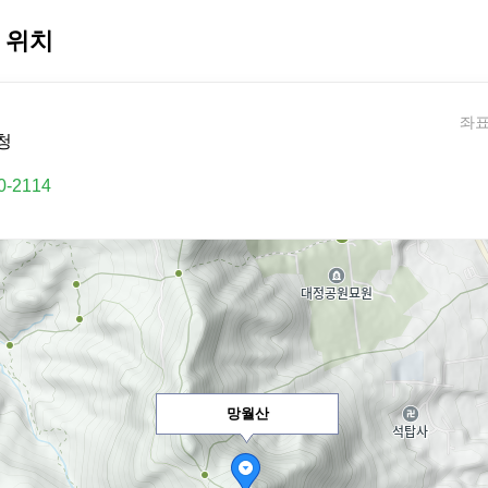
 위치
좌표:
청
0-2114
망월산