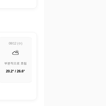
08/12 (수)
08/13 (목)
08/14 (금)
⛅
🌡️
🌧️
부분적으로 흐림
🌡️ 정보 업데이트
비
중
20.2° / 26.6°
21.5° / 24.5°
21.8° / 26.3°