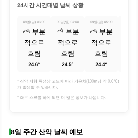
24시간 시간대별 날씨 상황
09일(일) 03:00
09일(일) 04:00
09일(일) 05:00
09일(일) 
⛅ 부분
⛅ 부분
⛅ 부분
⛅ 
적으로
적으로
적으로
적
흐림
흐림
흐림
흐
24.6°
24.5°
24.4°
24.
* 산악 지형 특성상 고도에 따라 기온차(100m당 약 0.6°C)
가 발생할 수 있습니다.
* 좌우 스크롤 하게 되면 더 많은 정보가 나옵니다.
8일 주간 산악 날씨 예보