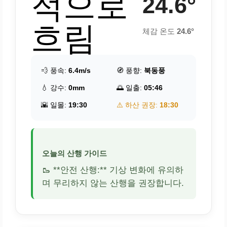
적으로
24.6°
흐림
체감 온도
24.6°
💨 풍속:
6.4m/s
🧭 풍향:
북동풍
💧 강수:
0mm
🌅 일출:
05:46
🌇 일몰:
19:30
⚠️ 하산 권장:
18:30
오늘의 산행 가이드
🥾 **안전 산행:** 기상 변화에 유의하
며 무리하지 않는 산행을 권장합니다.