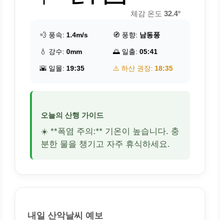
체감 온도
32.4°
💨 풍속:
1.4m/s
🧭 풍향:
남동풍
💧 강수:
0mm
🌅 일출:
05:41
🌇 일몰:
19:35
⚠️ 하산 권장:
18:35
오늘의 산행 가이드
☀️ **폭염 주의:** 기온이 높습니다. 충
분한 물을 챙기고 자주 휴식하세요.
내일 산악날씨 예보