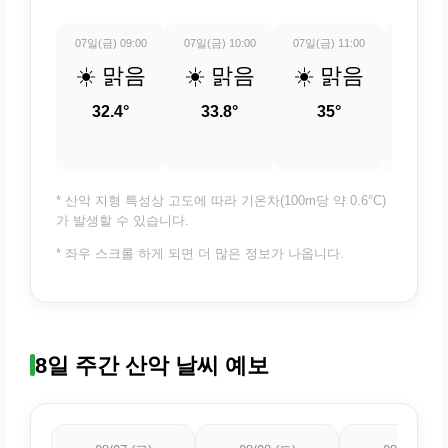
07일(금) 09:00
07일(금) 10:00
07일(금) 11:00
07일(금) 
☀️ 맑음
☀️ 맑음
☀️ 맑음
🌤️
조
32.4°
33.8°
35°
36.
* 산악 지형 특성상 고도에 따라 기온차(100m당 약 0.6°C)
가 발생할 수 있습니다.
* 좌우 스크롤 하게 되면 더 많은 정보가 나옵니다.
8일 주간 산악 날씨 예보