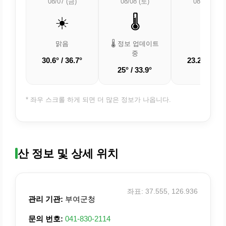
08/07 (금)
08/08 (토)
08/09 (일)
☀️
🌡️
☀️
맑음
🌡️ 정보 업데이트
맑음
중
30.6° / 36.7°
23.2° / 32.7
25° / 33.9°
* 좌우 스크롤 하게 되면 더 많은 정보가 나옵니다.
산 정보 및 상세 위치
좌표: 37.555, 126.936
관리 기관:
부여군청
문의 번호:
041-830-2114