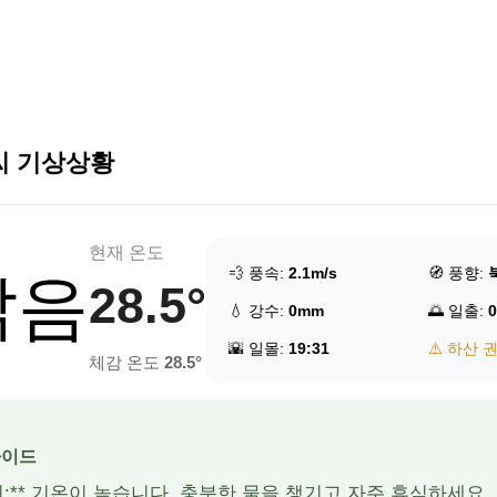
씨 기상상황
현재 온도
💨 풍속:
2.1m/s
🧭 풍향:
맑음
28.5°
💧 강수:
0mm
🌅 일출:
0
🌇 일몰:
19:31
⚠️ 하산 
체감 온도
28.5°
가이드
주의:** 기온이 높습니다. 충분한 물을 챙기고 자주 휴식하세요.