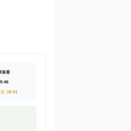
북동풍
5:46
권장:
18:31