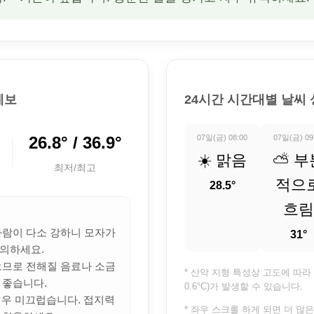
예보
24시간 시간대별 날씨
26.8° / 36.9°
07일(금) 08:00
07일(금) 09
☀️ 맑음
⛅ 부
최저/최고
적으
28.5°
흐림
 바람이 다소 강하니 모자가
31°
의하세요.
많으므로 전해질 음료나 소금
* 산악 지형 특성상 고도에 따라 
 좋습니다.
0.6°C)가 발생할 수 있습니다.
 매우 미끄럽습니다. 접지력
* 좌우 스크롤 하게 되면 더 많