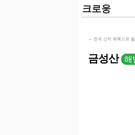
크로웅
← 전국 산악 목록으로 
금성산
해