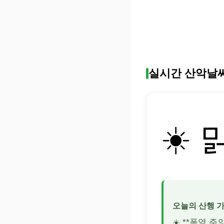
실시간 산악날
☀️ 
오늘의 산행 
☀️ **폭염 