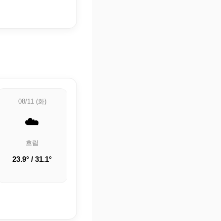
08/11 (화)
08/12 (수)
08/13 (목)
☁️
🌤️
⛅
흐림
구름 조금
부분적으로 흐림
23.9° / 31.1°
21.3° / 32.5°
21.3° / 32.6°