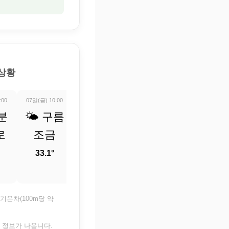
 상황
:00
07일(금) 10:00
07일(금) 11:00
07일(금) 12:00
07일(금) 13:0
분
🌤️ 구름
⛅ 부분
⛅ 부분
⛅ 부
로
조금
적으로
적으로
적으로
흐림
흐림
흐림
33.1°
34.8°
36.2°
37.1°
기온차(100m당 약
은 정보가 나옵니다.