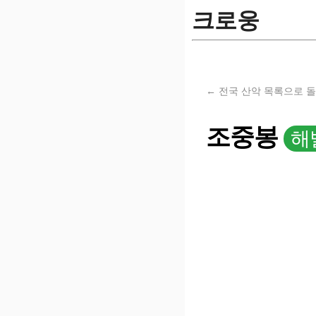
크로웅
← 전국 산악 목록으로 
조중봉
해발