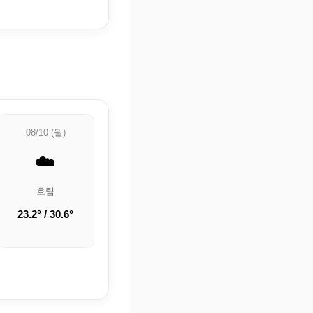
08/10 (월)
08/11 (화)
08/12 (수)
☁️
⛅
☀️
흐림
부분적으로 흐림
맑음
23.2° / 30.6°
21.5° / 30.8°
19.3° / 31.6°