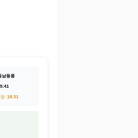
동남동풍
5:41
권장:
18:31