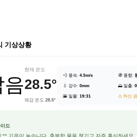
씨 기상상황
현재 온도
💨 풍속:
4.5m/s
🧭 풍향:
맑음
28.5°
💧 강수:
0mm
🌅 일출:
0
🌇 일몰:
19:31
⚠️ 하산 
체감 온도
28.5°
가이드
주의:** 기온이 높습니다. 충분한 물을 챙기고 자주 휴식하세요.