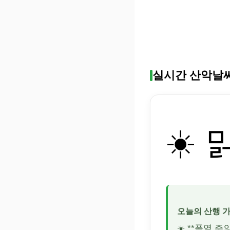
실시간 산악날
☀️ 
오늘의 산행 
☀️ **폭염 