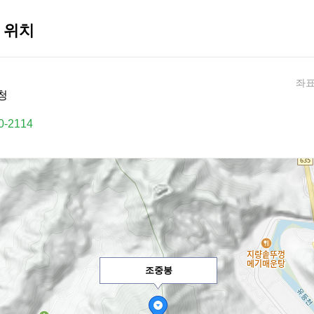
 위치
좌표:
청
0-2114
조중봉