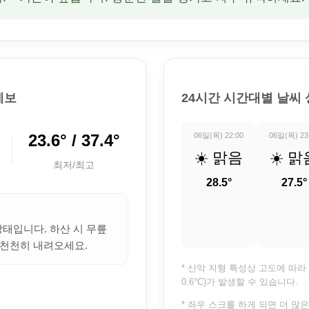
예보
24시간 시간대별 날씨
23.6° / 37.4°
06일(목) 22:00
06일(목) 23
☀️ 맑음
☀️ 맑
최저/최고
28.5°
27.5°
상태입니다. 하산 시 무릎
 천천히 내려오세요.
* 산악 지형 특성상 고도에 따라 
0.6°C)가 발생할 수 있습니다.
* 좌우 스크롤 하게 되면 더 많