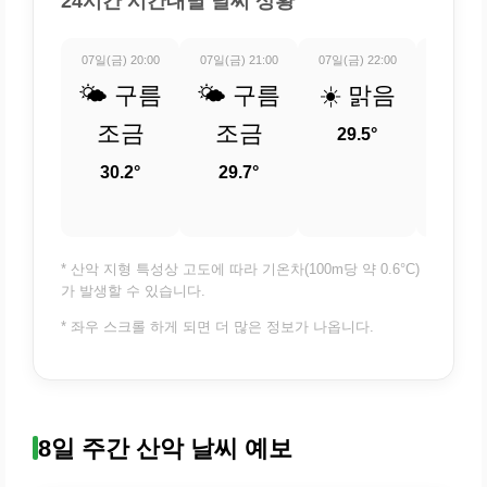
24시간 시간대별 날씨 상황
07일(금) 20:00
07일(금) 21:00
07일(금) 22:00
07일(금) 
🌤️ 구름
🌤️ 구름
☀️ 맑음
🌤️
조금
조금
조
29.5°
30.2°
29.7°
28.
* 산악 지형 특성상 고도에 따라 기온차(100m당 약 0.6°C)
가 발생할 수 있습니다.
* 좌우 스크롤 하게 되면 더 많은 정보가 나옵니다.
8일 주간 산악 날씨 예보