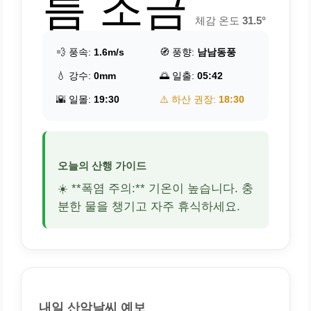
름 조금
체감 온도
31.5°
💨 풍속:
1.6m/s
🧭 풍향:
남남동풍
💧 강수:
0mm
🌅 일출:
05:42
🌇 일몰:
19:30
⚠️ 하산 권장:
18:30
오늘의 산행 가이드
☀️ **폭염 주의:** 기온이 높습니다. 충
분한 물을 챙기고 자주 휴식하세요.
내일 산악날씨 예보