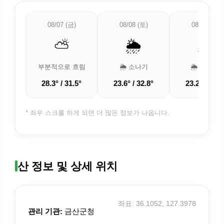
08/07 (금)
08/08 (토)
08/09 (일)
⛅
🌦️
🌦️
부분적으로 흐림
🌦️ 소나기
🌦️ 약한 비
28.3° / 31.5°
23.6° / 32.8°
23.2° / 30.4
* 좌우 스크롤 하게 되면 더 많은 정보가 나옵니다.
산 정보 및 상세 위치
좌표: 36.1052, 127.3978
관리 기관:
금산군청