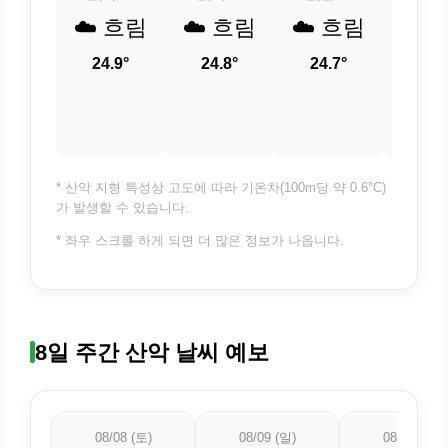
☁️ 흐림
☁️ 흐림
☁️ 흐림
☁️ 
24.9°
24.8°
24.7°
24.
* 산악 지형 특성상 고도에 따라 기온차(100m당 약 0.6°C)
가 발생할 수 있습니다.
* 좌우 스크롤 하게 되면 더 많은 정보가 나옵니다.
8일 주간 산악 날씨 예보
08/08 (토)
08/09 (일)
08/10 (월)