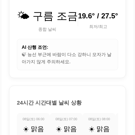
🌤️ 구름 조금
19.6° / 27.5°
최저/최고
종합 날씨
AI 산행 조언:
🍃 능선 부근에 바람이 다소 강하니 모자가 날
아가지 않게 주의하세요.
24시간 시간대별 날씨 상황
08일(토) 06:00
08일(토) 07:00
08일(토) 08:00
08일(토) 
☀️ 맑음
☀️ 맑음
☀️ 맑음
☀️ 