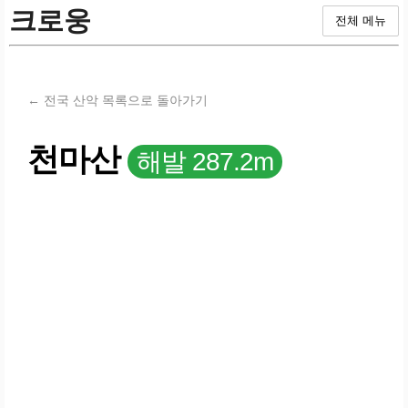
크로웅
전체 메뉴
← 전국 산악 목록으로 돌아가기
천마산
해발 287.2m