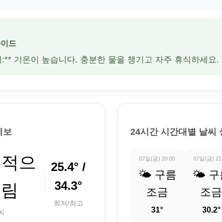
가이드
주의:** 기온이 높습니다. 충분한 물을 챙기고 자주 휴식하세요.
예보
24시간 시간대별 날씨
분적으
07일(금) 20:00
07일(금) 21
25.4° /
🌤️ 구름
🌤️ 
34.3°
흐림
조금
조금
최저/최고
31°
30.2°
씨