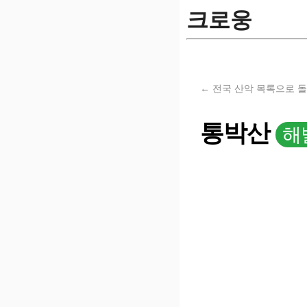
크로웅
← 전국 산악 목록으로 
통박산
해발