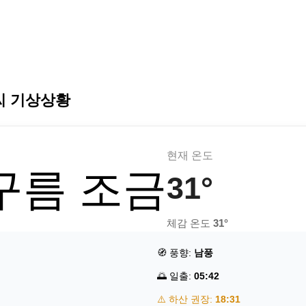
씨 기상상황
현재 온도
 구름 조금
31°
체감 온도
31°
🧭 풍향:
남풍
🌅 일출:
05:42
⚠️ 하산 권장:
18:31