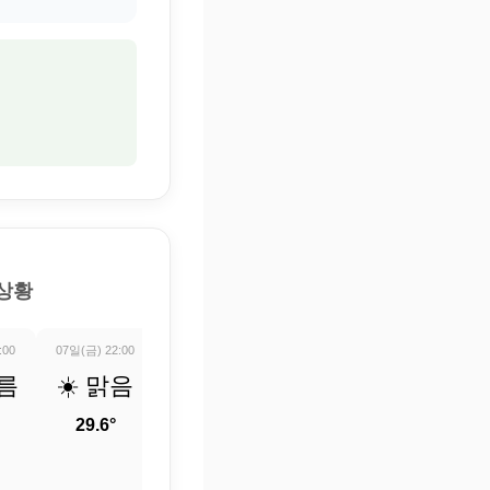
 상황
:00
07일(금) 22:00
07일(금) 23:00
08일(토) 00:00
08일(토) 01:0
구름
☀️ 맑음
🌤️ 구름
⛅ 부분
⛅ 부
조금
적으로
적으로
29.6°
흐림
흐림
29.1°