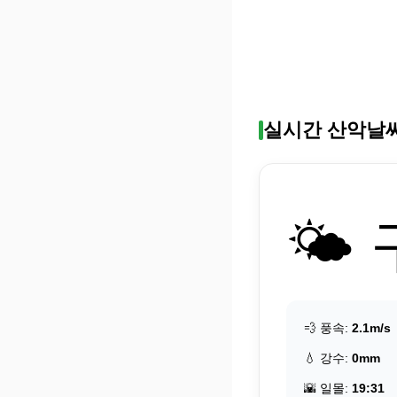
실시간 산악날
🌤️
💨 풍속:
2.1m/s
💧 강수:
0mm
🌇 일몰:
19:31