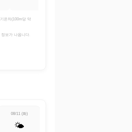
28°
27.1°
기온차(100m당 약
은 정보가 나옵니다.
08/11 (화)
08/12 (수)
08/13 (목)
🌤️
⛅
☁️