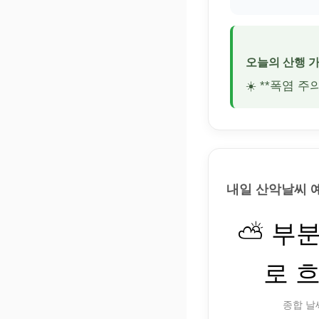
오늘의 산행 
☀️ **폭염 
내일 산악날씨 
⛅ 부
로 
종합 날