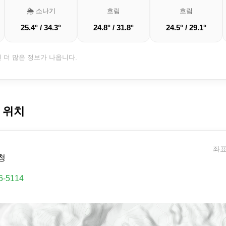
🌦️ 소나기
흐림
흐림
25.4° / 34.3°
24.8° / 31.8°
24.5° / 29.1°
면 더 많은 정보가 나옵니다.
 위치
좌표:
청
6-5114