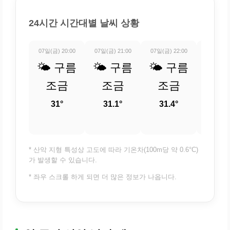
24시간 시간대별 날씨 상황
07일(금) 20:00
07일(금) 21:00
07일(금) 22:00
07일(금) 
🌤️ 구름
🌤️ 구름
🌤️ 구름
🌤️
조금
조금
조금
조
31°
31.1°
31.4°
30.
* 산악 지형 특성상 고도에 따라 기온차(100m당 약 0.6°C)
가 발생할 수 있습니다.
* 좌우 스크롤 하게 되면 더 많은 정보가 나옵니다.