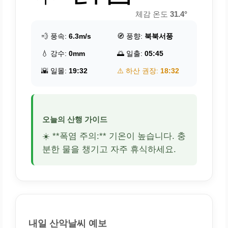
체감 온도
31.4°
💨 풍속:
6.3m/s
🧭 풍향:
북북서풍
💧 강수:
0mm
🌅 일출:
05:45
🌇 일몰:
19:32
⚠️ 하산 권장:
18:32
오늘의 산행 가이드
☀️ **폭염 주의:** 기온이 높습니다. 충
분한 물을 챙기고 자주 휴식하세요.
내일 산악날씨 예보