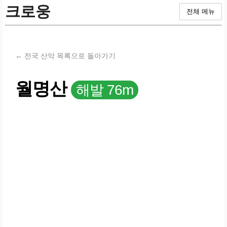
크로웅
전체 메뉴
← 전국 산악 목록으로 돌아가기
월명산
해발 76m