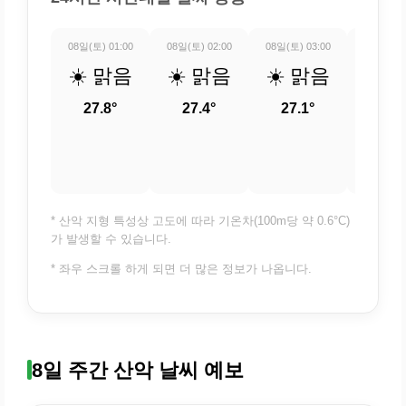
08일(토) 01:00
08일(토) 02:00
08일(토) 03:00
08일(토) 
☀️ 맑음
☀️ 맑음
☀️ 맑음
☀️ 
27.8°
27.4°
27.1°
26.
* 산악 지형 특성상 고도에 따라 기온차(100m당 약 0.6°C)
가 발생할 수 있습니다.
* 좌우 스크롤 하게 되면 더 많은 정보가 나옵니다.
8일 주간 산악 날씨 예보