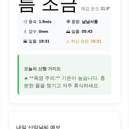
름 조금
체감 온도
31.9°
💨 풍속:
1.9m/s
🧭 풍향:
남남서풍
💧 강수:
0mm
🌅 일출:
05:43
🌇 일몰:
19:31
⚠️ 하산 권장:
18:31
오늘의 산행 가이드
☀️ **폭염 주의:** 기온이 높습니다. 충
분한 물을 챙기고 자주 휴식하세요.
내일 산악날씨 예보