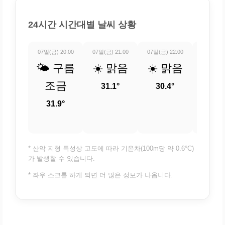
24시간 시간대별 날씨 상황
07일(금) 20:00
07일(금) 21:00
07일(금) 22:00
07일(금) 
🌤️ 구름
☀️ 맑음
☀️ 맑음
🌤️
조금
조
31.1°
30.4°
31.9°
30
* 산악 지형 특성상 고도에 따라 기온차(100m당 약 0.6°C)
가 발생할 수 있습니다.
* 좌우 스크롤 하게 되면 더 많은 정보가 나옵니다.