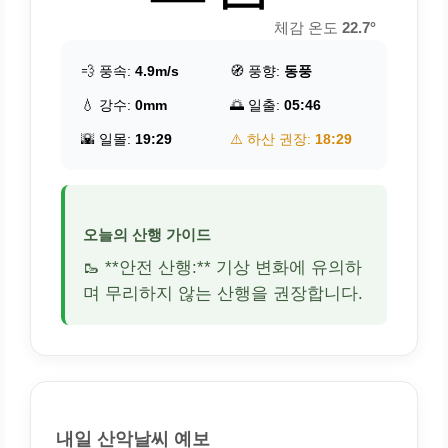
체감 온도
22.7°
💨 풍속:
4.9m/s
🧭 풍향:
동풍
💧 강수:
0mm
🌅 일출:
05:46
🌇 일몰:
19:29
⚠️ 하산 권장:
18:29
오늘의 산행 가이드
🥾 **안전 산행:** 기상 변화에 유의하
며 무리하지 않는 산행을 권장합니다.
내일 산악날씨 예보