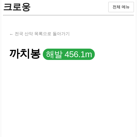
크로웅
전체 메뉴
← 전국 산악 목록으로 돌아가기
까치봉
해발 456.1m