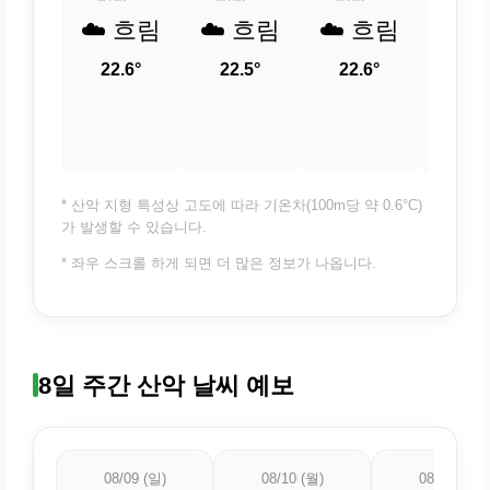
☁️ 흐림
☁️ 흐림
☁️ 흐림
☁️ 
22.6°
22.5°
22.6°
23
* 산악 지형 특성상 고도에 따라 기온차(100m당 약 0.6°C)
가 발생할 수 있습니다.
* 좌우 스크롤 하게 되면 더 많은 정보가 나옵니다.
8일 주간 산악 날씨 예보
08/09 (일)
08/10 (월)
08/11 (화)