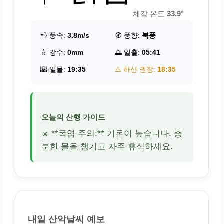
체감 온도
33.9°
💨 풍속:
3.8m/s
🧭 풍향:
북풍
💧 강수:
0mm
🌅 일출:
05:41
🌇 일몰:
19:35
⚠️ 하산 권장:
18:35
오늘의 산행 가이드
☀️ **폭염 주의:** 기온이 높습니다. 충
분한 물을 챙기고 자주 휴식하세요.
내일 산악날씨 예보