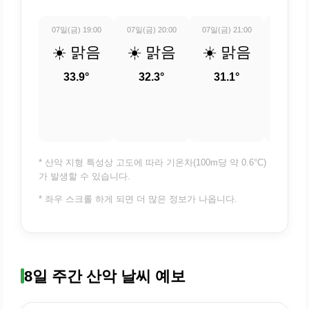
07일(금) 19:00
07일(금) 20:00
07일(금) 21:00
07일(금) 
☀️ 맑음
☀️ 맑음
☀️ 맑음
☀️ 
33.9°
32.3°
31.1°
30.
* 산악 지형 특성상 고도에 따라 기온차(100m당 약 0.6°C)
가 발생할 수 있습니다.
* 좌우 스크롤 하게 되면 더 많은 정보가 나옵니다.
8일 주간 산악 날씨 예보