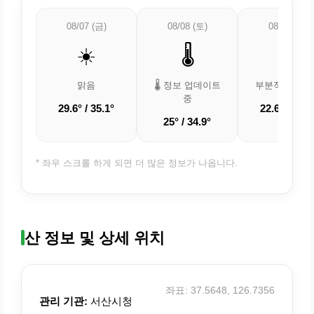
08/07 (금)
08/08 (토)
08/09 (일)
☀️
🌡️
⛅
맑음
🌡️ 정보 업데이트
부분적으로 흐
중
29.6° / 35.1°
22.6° / 32.1
25° / 34.9°
* 좌우 스크롤 하게 되면 더 많은 정보가 나옵니다.
산 정보 및 상세 위치
좌표: 37.5648, 126.7356
관리 기관:
서산시청