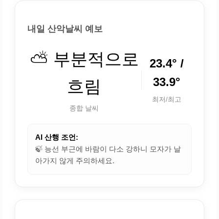
내일 산악날씨 예보
⛅ 부분적으로
23.4° /
33.9°
흐림
최저/최고
종합 날씨
AI 산행 조언:
🍃 능선 부근에 바람이 다소 강하니 모자가 날
아가지 않게 주의하세요.