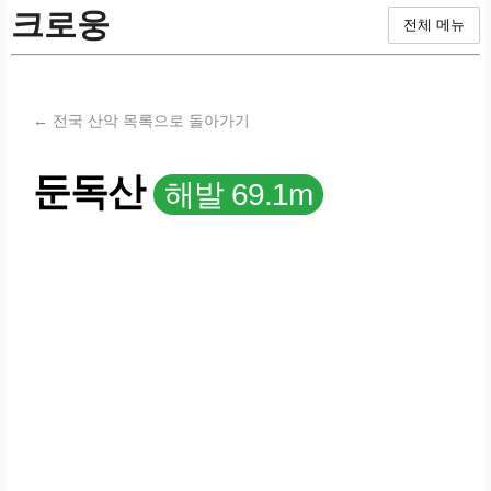
크로웅
전체 메뉴
← 전국 산악 목록으로 돌아가기
둔독산
해발 69.1m