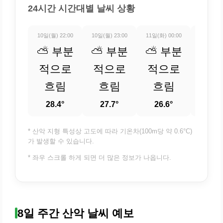
24시간 시간대별 날씨 상황
10일(월) 22:00
10일(월) 23:00
11일(화) 00:00
11일(화) 
⛅ 부분
⛅ 부분
⛅ 부분
⛅ 
적으로
적으로
적으로
적
흐림
흐림
흐림
흐
28.4°
27.7°
26.6°
25.
* 산악 지형 특성상 고도에 따라 기온차(100m당 약 0.6°C)
가 발생할 수 있습니다.
* 좌우 스크롤 하게 되면 더 많은 정보가 나옵니다.
8일 주간 산악 날씨 예보