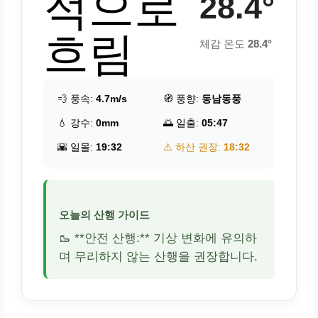
적으로
28.4°
흐림
체감 온도
28.4°
💨 풍속:
4.7m/s
🧭 풍향:
동남동풍
💧 강수:
0mm
🌅 일출:
05:47
🌇 일몰:
19:32
⚠️ 하산 권장:
18:32
오늘의 산행 가이드
🥾 **안전 산행:** 기상 변화에 유의하
며 무리하지 않는 산행을 권장합니다.