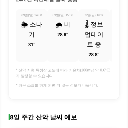
09일(일) 14:00
09일(일) 15:00
09일(일) 16:00
09일(일) 
🌦️ 소나
🌧️ 비
🌡️ 정보
⛅ 
기
업데이
적
28.6°
트 중
흐
31°
28.8°
30
* 산악 지형 특성상 고도에 따라 기온차(100m당 약 0.6°C)
가 발생할 수 있습니다.
* 좌우 스크롤 하게 되면 더 많은 정보가 나옵니다.
8일 주간 산악 날씨 예보