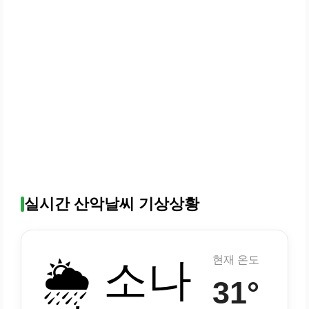
실시간 산악날씨 기상상황
현재 온도
🌦️ 소나
31°