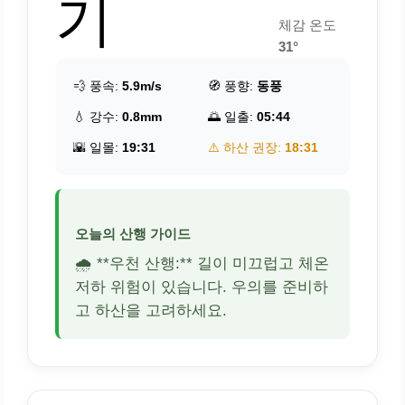
기
체감 온도
31°
💨 풍속:
5.9m/s
🧭 풍향:
동풍
💧 강수:
0.8mm
🌅 일출:
05:44
🌇 일몰:
19:31
⚠️ 하산 권장:
18:31
오늘의 산행 가이드
🌧️ **우천 산행:** 길이 미끄럽고 체온
저하 위험이 있습니다. 우의를 준비하
고 하산을 고려하세요.