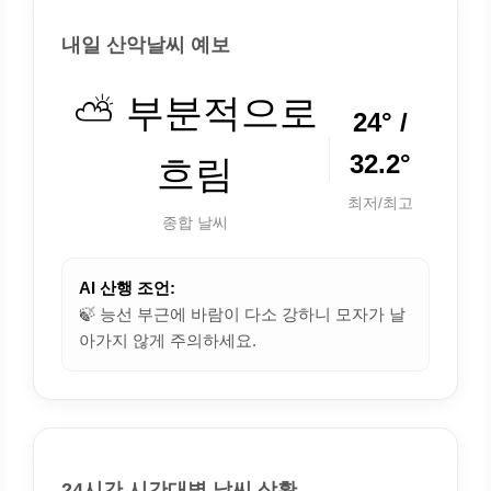
내일 산악날씨 예보
⛅ 부분적으로
24° /
32.2°
흐림
최저/최고
종합 날씨
AI 산행 조언:
🍃 능선 부근에 바람이 다소 강하니 모자가 날
아가지 않게 주의하세요.
24시간 시간대별 날씨 상황