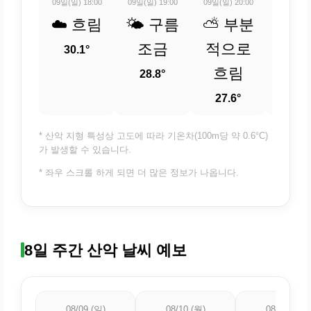
09일(일) 18:00
09일(일) 19:00
09일(일) 20:00
09일(일) 
☁️ 흐림
🌤️ 구름
⛅ 부분
⛅ 
조금
적으로
적
30.1°
흐림
흐
28.8°
27.6°
26.
* 산악 지형 특성상 고도에 따라 기온차(100m당 약 0.6°C)
가 발생할 수 있습니다.
* 좌우 스크롤 하게 되면 더 많은 정보가 나옵니다.
8일 주간 산악 날씨 예보
08/09 (일)
08/10 (월)
08/11 (화)