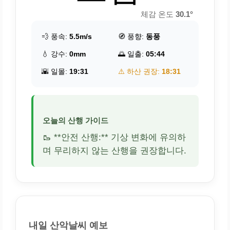
체감 온도
30.1°
💨 풍속:
5.5m/s
🧭 풍향:
동풍
💧 강수:
0mm
🌅 일출:
05:44
🌇 일몰:
19:31
⚠️ 하산 권장:
18:31
오늘의 산행 가이드
🥾 **안전 산행:** 기상 변화에 유의하
며 무리하지 않는 산행을 권장합니다.
내일 산악날씨 예보