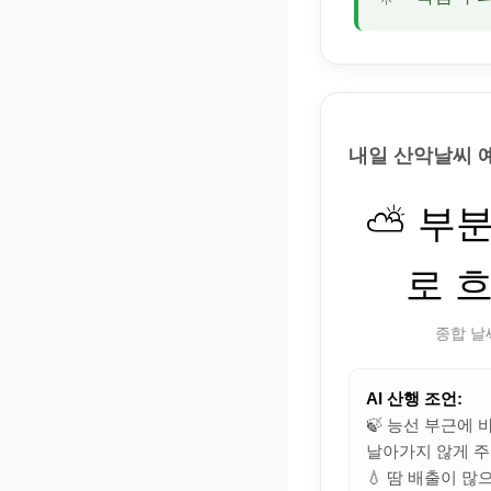
내일 산악날씨 
⛅ 부
로 
종합 날
AI 산행 조언:
🍃 능선 부근에
날아가지 않게 주
💧 땀 배출이 