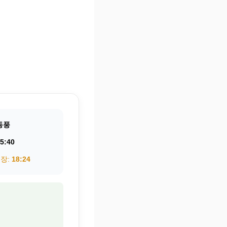
동풍
5:40
권장:
18:24