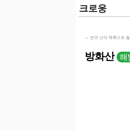
크로웅
← 전국 산악 목록으로 
방화산
해발