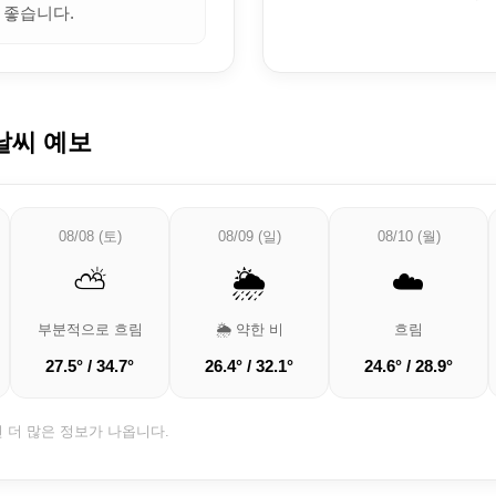
 좋습니다.
날씨 예보
08/08 (토)
08/09 (일)
08/10 (월)
⛅
🌦️
☁️
부분적으로 흐림
🌦️ 약한 비
흐림
27.5° / 34.7°
26.4° / 32.1°
24.6° / 28.9°
면 더 많은 정보가 나옵니다.