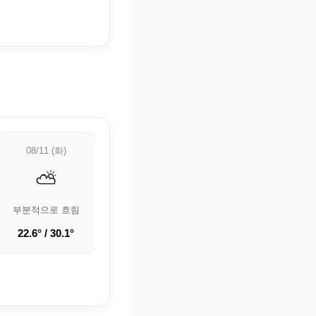
08/11 (화)
08/12 (수)
08/13 (목)
⛅
☁️
☁️
부분적으로 흐림
흐림
흐림
22.6° / 30.1°
19.7° / 30.8°
22.3° / 30°