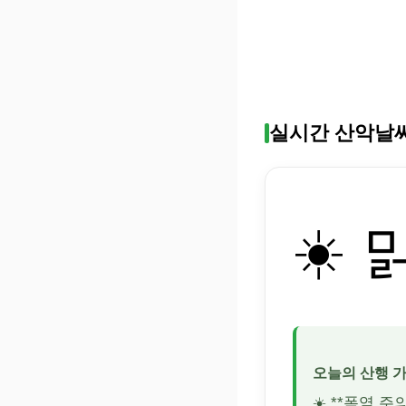
실시간 산악날
☀️ 
오늘의 산행 
☀️ **폭염 