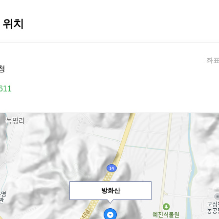
 위치
좌표:
청
611
방화산