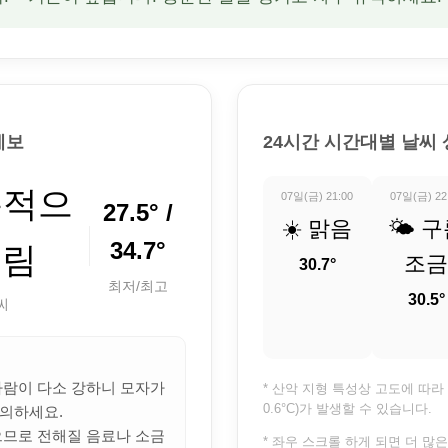
예보
24시간 시간대별 날씨
분적으
07일(금) 21:00
07일(금) 22
27.5° /
☀️ 맑음
🌤️ 
34.7°
흐림
조금
30.7°
최저/최고
30.5°
씨
 바람이 다소 강하니 모자가
* 산악 지형 특성상 고도에 따라 
0.6°C)가 발생할 수 있습니다.
의하세요.
많으므로 전해질 음료나 소금
* 좌우 스크롤 하게 되면 더 많