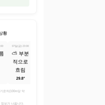
 상황
:00
07일(금) 23:00
08일(토) 00:00
08일(토) 01:00
08일(토) 02:0
구름
⛅ 부분
⛅ 부분
⛅ 부분
⛅ 부
적으로
적으로
적으로
적으로
흐림
흐림
흐림
흐림
29.8°
29.3°
28.9°
28.7°
기온차(100m당 약
은 정보가 나옵니다.