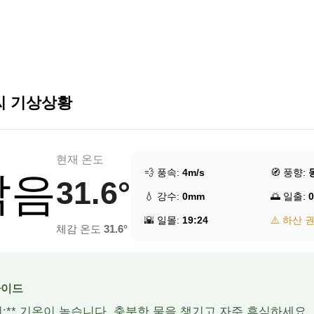
씨 기상상황
현재 온도
💨 풍속:
4m/s
🧭 풍향:
맑음
31.6°
💧 강수:
0mm
🌅 일출:
0
🌇 일몰:
19:24
⚠️ 하산 
체감 온도
31.6°
가이드
주의:** 기온이 높습니다. 충분한 물을 챙기고 자주 휴식하세요.