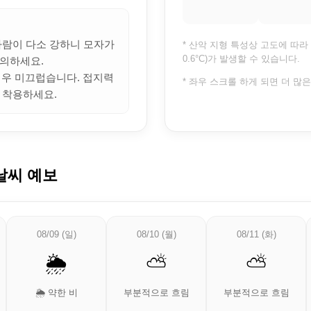
 바람이 다소 강하니 모자가
* 산악 지형 특성상 고도에 따라 
0.6°C)가 발생할 수 있습니다.
의하세요.
 매우 미끄럽습니다. 접지력
* 좌우 스크롤 하게 되면 더 많
 착용하세요.
날씨 예보
08/09 (일)
08/10 (월)
08/11 (화)
🌦️
⛅
⛅
🌦️ 약한 비
부분적으로 흐림
부분적으로 흐림