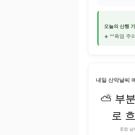
오늘의 산행 
☀️ **폭염 
내일 산악날씨 
⛅ 부
로 
종합 날