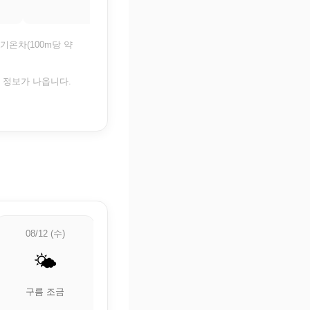
27.3°
28.2°
기온차(100m당 약
은 정보가 나옵니다.
08/12 (수)
08/13 (목)
08/14 (금)
🌤️
⛅
🌦️
구름 조금
부분적으로 흐림
🌦️ 약한 비