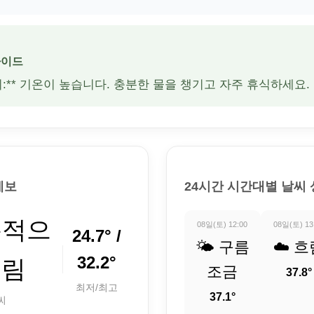
가이드
주의:** 기온이 높습니다. 충분한 물을 챙기고 자주 휴식하세요.
예보
24시간 시간대별 날씨
분적으
08일(토) 12:00
08일(토) 13
24.7° /
🌤️ 구름
☁️ 흐
32.2°
흐림
조금
37.8°
최저/최고
37.1°
씨