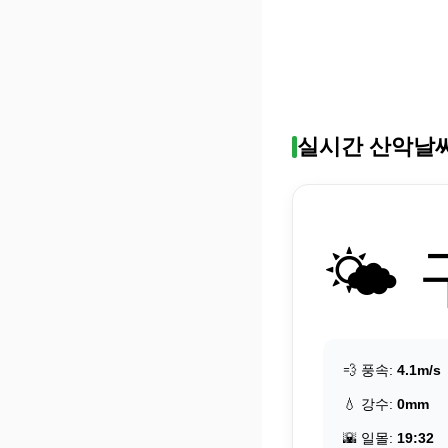
실시간 산악날
🌤️
💨 풍속:
4.1m/s
💧 강수:
0mm
🌇 일몰:
19:32