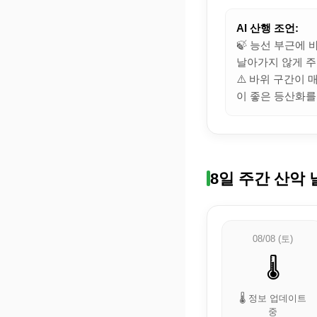
AI 산행 조언:
🍃 능선 부근에
날아가지 않게 주
⚠️ 바위 구간이
이 좋은 등산화를
8일 주간 산악 
08/08 (토)
🌡️
🌡️ 정보 업데이트
중