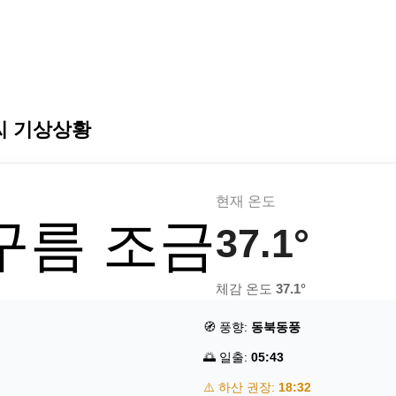
씨 기상상황
현재 온도
 구름 조금
37.1°
체감 온도
37.1°
🧭 풍향:
동북동풍
🌅 일출:
05:43
⚠️ 하산 권장:
18:32