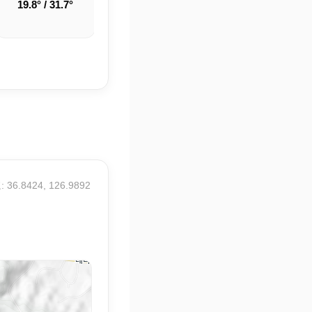
19.8° / 31.7°
22.3° / 33.6°
24.9° / 33.7°
 36.8424, 126.9892