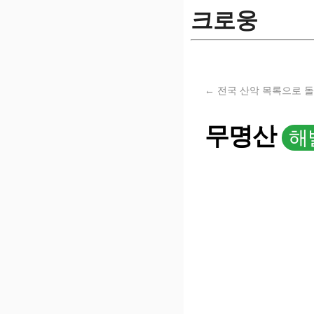
크로웅
← 전국 산악 목록으로 
무명산
해발