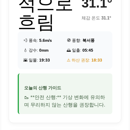
적으로
31.1°
흐림
체감 온도
31.1°
💨 풍속:
5.6m/s
🧭 풍향:
북서풍
💧 강수:
0mm
🌅 일출:
05:45
🌇 일몰:
19:33
⚠️ 하산 권장:
18:33
오늘의 산행 가이드
🥾 **안전 산행:** 기상 변화에 유의하
며 무리하지 않는 산행을 권장합니다.