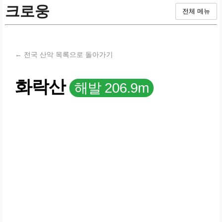
크로웅
전체 메뉴
← 전국 산악 목록으로 돌아가기
화락산
해발 206.9m