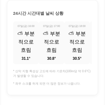
24시간 시간대별 날씨 상황
07일(금) 16:00
07일(금) 17:00
07일(금) 18:00
07일(금) 
⛅ 부분
⛅ 부분
⛅ 부분
⛅ 
적으로
적으로
적으로
적
흐림
흐림
흐림
흐
31.1°
30.8°
30.5°
29.
* 산악 지형 특성상 고도에 따라 기온차(100m당 약 0.6°C)
가 발생할 수 있습니다.
* 좌우 스크롤 하게 되면 더 많은 정보가 나옵니다.