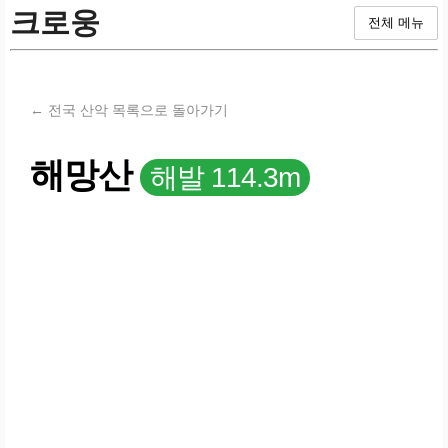
크로웅
전체 메뉴
← 전국 산악 목록으로 돌아가기
해망산
해발 114.3m