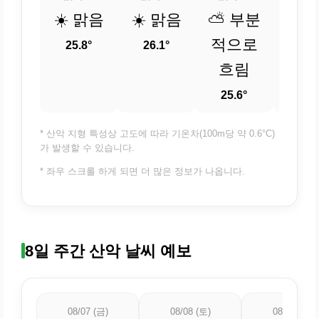
☀️ 맑음
☀️ 맑음
⛅ 부분
☁️ 
적으로
25.8°
26.1°
25.
흐림
25.6°
* 산악 지형 특성상 고도에 따라 기온차(100m당 약 0.6°C)
가 발생할 수 있습니다.
* 좌우 스크롤 하게 되면 더 많은 정보가 나옵니다.
8일 주간 산악 날씨 예보
08/07 (금)
08/08 (토)
08/09 (일)