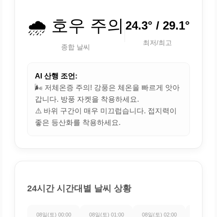
🌧️ 호우 주의
24.3° / 29.1°
최저/최고
종합 날씨
AI 산행 조언:
🌬️ 저체온증 주의! 강풍은 체온을 빠르게 앗아
갑니다. 방풍 자켓을 착용하세요.
⚠️ 바위 구간이 매우 미끄럽습니다. 접지력이
좋은 등산화를 착용하세요.
24시간 시간대별 날씨 상황
08일(토) 00:00
08일(토) 01:00
08일(토) 02:00
08일(토) 