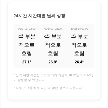
24시간 시간대별 날씨 상황
09일(일) 22:00
09일(일) 23:00
10일(월) 00:00
10일(월) 
⛅ 부분
⛅ 부분
⛅ 부분
⛅ 
적으로
적으로
적으로
적
흐림
흐림
흐림
흐
27.1°
26.8°
26.4°
26.
* 산악 지형 특성상 고도에 따라 기온차(100m당 약 0.6°C)
가 발생할 수 있습니다.
* 좌우 스크롤 하게 되면 더 많은 정보가 나옵니다.