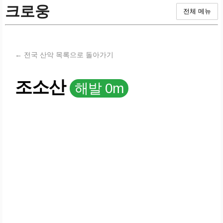
크로웅
전체 메뉴
← 전국 산악 목록으로 돌아가기
조소산
해발 0m