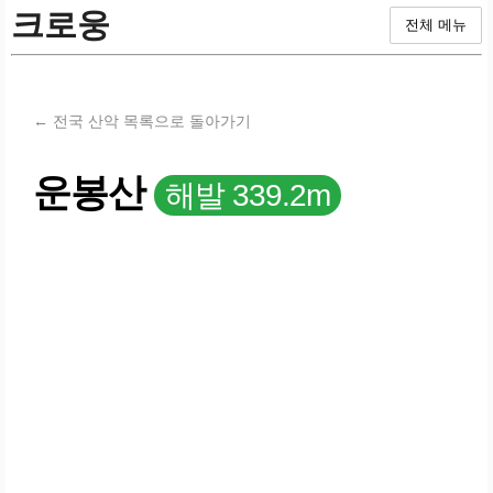
크로웅
전체 메뉴
← 전국 산악 목록으로 돌아가기
운봉산
해발 339.2m