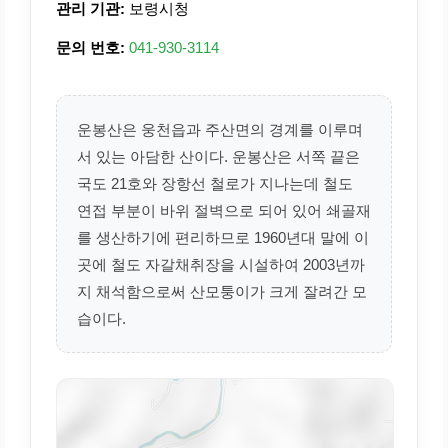
관리 기관:
보령시청
문의 번호:
041-930-3114
운봉산은 웅천읍과 주산면의 경계를 이루며
서 있는 아담한 산이다. 운봉산은 서쪽 끝은
국도 21호와 장항선 철로가 지나는데 철도
연접 부분이 바위 절벽으로 되어 있어 쇄골재
를 생산하기에 편리하므로 1960년대 말에 이
곳에 철도 자갈채취장을 시설하여 2003년까
지 채석함으로써 산모퉁이가 크게 잘려간 모
습이다.