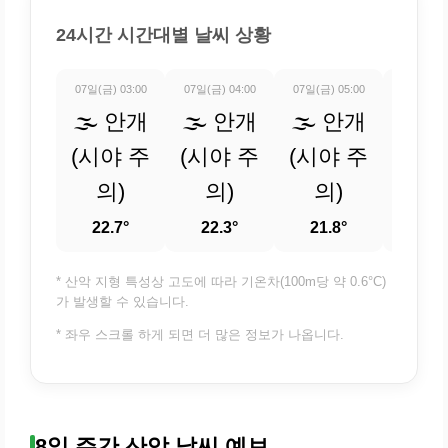
24시간 시간대별 날씨 상황
07일(금) 03:00
07일(금) 04:00
07일(금) 05:00
07일(금) 
🌫️ 안개
🌫️ 안개
🌫️ 안개
🌫️
(시야 주
(시야 주
(시야 주
(시야
의)
의)
의)
의
22.7°
22.3°
21.8°
21.
* 산악 지형 특성상 고도에 따라 기온차(100m당 약 0.6°C)
가 발생할 수 있습니다.
* 좌우 스크롤 하게 되면 더 많은 정보가 나옵니다.
8일 주간 산악 날씨 예보