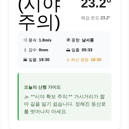
(시야
23.2°
주의)
체감 온도
23.2°
💨 풍속:
1.8m/s
🧭 풍향:
남서풍
💧 강수:
0mm
🌅 일출:
05:33
🌇 일몰:
19:30
⚠️ 하산 권장:
18:30
오늘의 산행 가이드
🌫️ **시야 확보 주의:** 가시거리가 짧
아 길을 잃기 쉽습니다. 정해진 등산로
를 벗어나지 마세요.