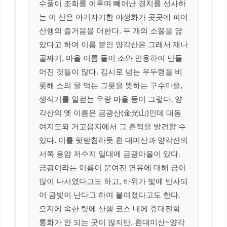
수풀이 조화를 이루며 빼어난 경치를 선사하
는 이 산은 아기자기한 야생화가 곳곳에 피어
산행의 즐거움을 더한다. 두 개의 소뿔을 닮
았다고 하여 이름 붙인 양각산은 그래서 재나
골짜기, 마을 이름 들이 소와 인용하여 만들
어진 것들이 많다. 김시로 넘는 우두령을 비
롯해 소의 물 먹는 그릇을 뜻하는 구수마을,
생식기를 일컫는 우랑 마을 등이 그렇다. 양
각산의 옛 이름은 금광산(金光山)인데 대동
여지도와 거고읍지에서 그 흔적을 발견할 수
있다. 이를 뒷받침하듯 흰 대미산과 양각산의
서쪽 용암 저수지 일대에 금광마을이 있다.
금광이라는 이름이 붙여진 연유에 대해 금이
많이 나서였다고도 하고, 바위가 빛에 반사되
어 금빛이 난다고 하여 붙여졌다고도 한다.
오지에 속한 탓에 산행 코스 내에 휴대전화
통화가 안 되는 곳이 많지만, 흰대미산~양각