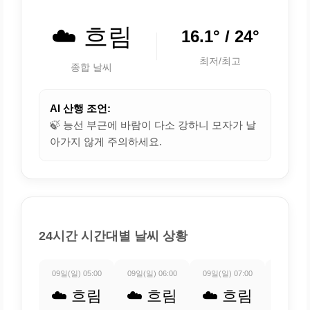
☁️ 흐림
16.1° / 24°
최저/최고
종합 날씨
AI 산행 조언:
🍃 능선 부근에 바람이 다소 강하니 모자가 날
아가지 않게 주의하세요.
24시간 시간대별 날씨 상황
09일(일) 05:00
09일(일) 06:00
09일(일) 07:00
09일(일) 
☁️ 흐림
☁️ 흐림
☁️ 흐림
☁️ 