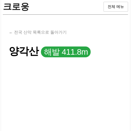
크로웅
전체 메뉴
← 전국 산악 목록으로 돌아가기
양각산
해발 411.8m