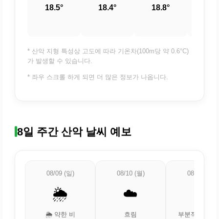
18.5°
18.4°
18.8°
19.
* 산악 지형 특성상 고도에 따라 기온차(100m당 약 0.6°C)
가 발생할 수 있습니다.
* 좌우 스크롤 하게 되면 더 많은 정보가 나옵니다.
8일 주간 산악 날씨 예보
08/09 (일)
08/10 (월)
08/11 (화)
🌦️
☁️
⛅
🌦️ 약한 비
흐림
부분적으로 흐