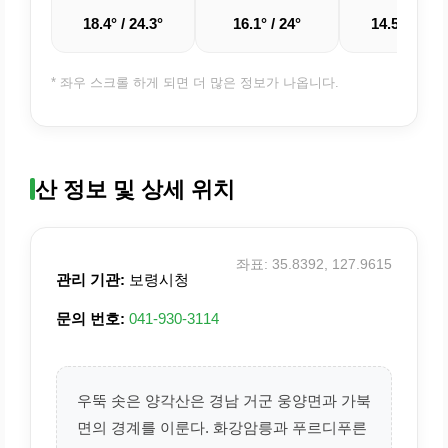
18.4° / 24.3°
16.1° / 24°
14.5° / 25.3
* 좌우 스크롤 하게 되면 더 많은 정보가 나옵니다.
산 정보 및 상세 위치
좌표: 35.8392, 127.9615
관리 기관:
보령시청
문의 번호:
041-930-3114
우뚝 솟은 양각산은 경남 거군 웅양면과 가북
면의 경계를 이룬다. 화강암릉과 푸르디푸른