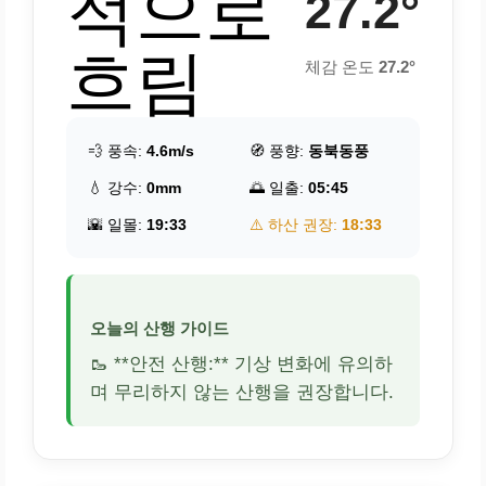
적으로
27.2°
흐림
체감 온도
27.2°
💨 풍속:
4.6m/s
🧭 풍향:
동북동풍
💧 강수:
0mm
🌅 일출:
05:45
🌇 일몰:
19:33
⚠️ 하산 권장:
18:33
오늘의 산행 가이드
🥾 **안전 산행:** 기상 변화에 유의하
며 무리하지 않는 산행을 권장합니다.