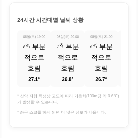
24시간 시간대별 날씨 상황
08일(토) 19:00
08일(토) 20:00
08일(토) 21:00
08일(토) 
⛅ 부분
⛅ 부분
⛅ 부분
⛅ 
적으로
적으로
적으로
적
흐림
흐림
흐림
흐
27.1°
26.8°
26.7°
26.
* 산악 지형 특성상 고도에 따라 기온차(100m당 약 0.6°C)
가 발생할 수 있습니다.
* 좌우 스크롤 하게 되면 더 많은 정보가 나옵니다.