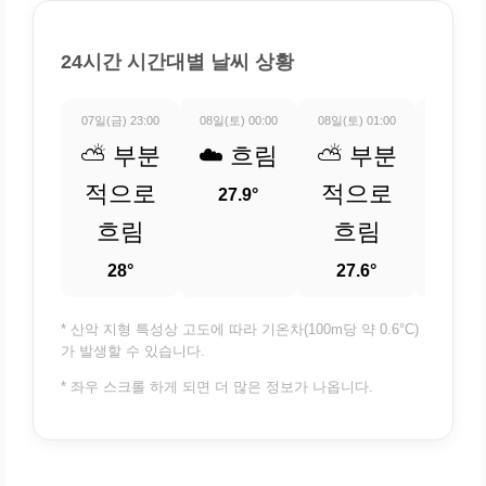
24시간 시간대별 날씨 상황
07일(금) 23:00
08일(토) 00:00
08일(토) 01:00
08일(토) 
⛅ 부분
☁️ 흐림
⛅ 부분
⛅ 
적으로
적으로
적
27.9°
흐림
흐림
흐
28°
27.6°
26.
* 산악 지형 특성상 고도에 따라 기온차(100m당 약 0.6°C)
가 발생할 수 있습니다.
* 좌우 스크롤 하게 되면 더 많은 정보가 나옵니다.