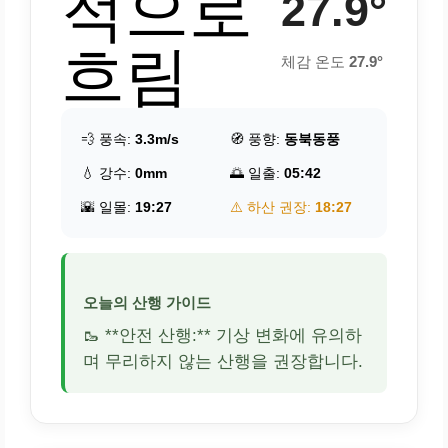
적으로
27.9°
흐림
체감 온도
27.9°
💨 풍속:
3.3m/s
🧭 풍향:
동북동풍
💧 강수:
0mm
🌅 일출:
05:42
🌇 일몰:
19:27
⚠️ 하산 권장:
18:27
오늘의 산행 가이드
🥾 **안전 산행:** 기상 변화에 유의하
며 무리하지 않는 산행을 권장합니다.