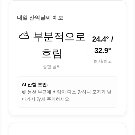
내일 산악날씨 예보
⛅ 부분적으로
24.4° /
32.9°
흐림
최저/최고
종합 날씨
AI 산행 조언:
🍃 능선 부근에 바람이 다소 강하니 모자가 날
아가지 않게 주의하세요.