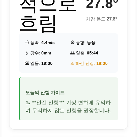
적으로
27.8°
흐림
체감 온도
27.8°
💨 풍속:
4.4m/s
🧭 풍향:
동풍
💧 강수:
0mm
🌅 일출:
05:44
🌇 일몰:
19:30
⚠️ 하산 권장:
18:30
오늘의 산행 가이드
🥾 **안전 산행:** 기상 변화에 유의하
며 무리하지 않는 산행을 권장합니다.