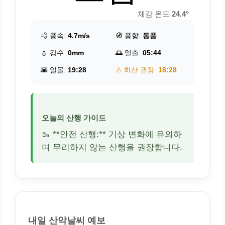
체감 온도
24.4°
💨 풍속:
4.7m/s
🧭 풍향:
동풍
💧 강수:
0mm
🌅 일출:
05:44
🌇 일몰:
19:28
⚠️ 하산 권장:
18:28
오늘의 산행 가이드
🥾 **안전 산행:** 기상 변화에 유의하
며 무리하지 않는 산행을 권장합니다.
내일 산악날씨 예보