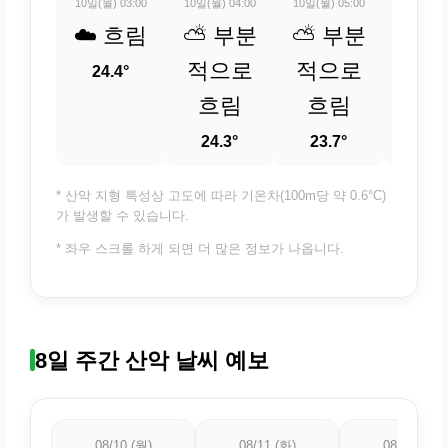
10일(월) 03:00
10일(월) 04:00
10일(월) 05:00
10일(월) 
☁️ 흐림
⛅ 부분
⛅ 부분
⛅ 
적으로
적으로
적
24.4°
흐림
흐림
흐
24.3°
23.7°
23.
* 산악 지형 특성상 고도에 따라 기온차(100m당 약 0.6°C)
가 발생할 수 있습니다.
* 좌우 스크롤 하게 되면 더 많은 정보가 나옵니다.
8일 주간 산악 날씨 예보
08/10 (월)
08/11 (화)
08/12 (수)