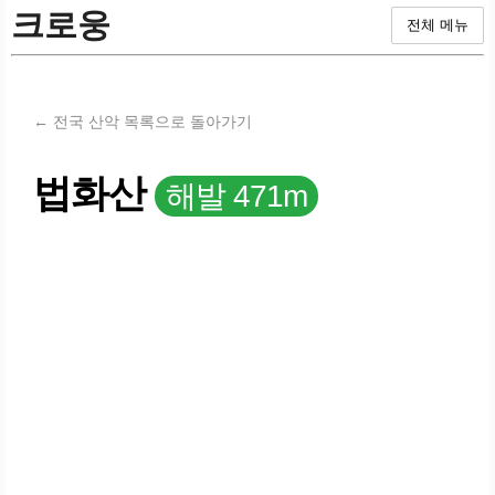
크로웅
전체 메뉴
← 전국 산악 목록으로 돌아가기
법화산
해발 471m