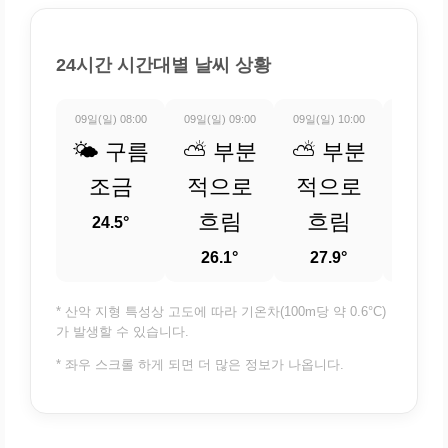
24시간 시간대별 날씨 상황
09일(일) 08:00
09일(일) 09:00
09일(일) 10:00
09일(일) 
🌤️ 구름
⛅ 부분
⛅ 부분
⛅ 
조금
적으로
적으로
적
흐림
흐림
흐
24.5°
26.1°
27.9°
29.
* 산악 지형 특성상 고도에 따라 기온차(100m당 약 0.6°C)
가 발생할 수 있습니다.
* 좌우 스크롤 하게 되면 더 많은 정보가 나옵니다.