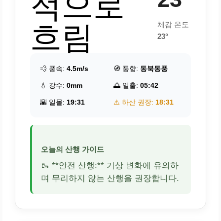
적으로
흐림
체감 온도
23°
💨 풍속:
4.5m/s
🧭 풍향:
동북동풍
💧 강수:
0mm
🌅 일출:
05:42
🌇 일몰:
19:31
⚠️ 하산 권장:
18:31
오늘의 산행 가이드
🥾 **안전 산행:** 기상 변화에 유의하
며 무리하지 않는 산행을 권장합니다.