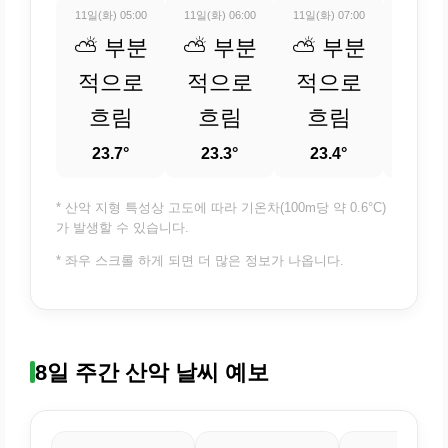
11일(화) 05:00
11일(화) 06:00
11일(화) 07:00
11일(화) 
⛅ 부분
⛅ 부분
⛅ 부분
⛅ 
적으로
적으로
적으로
적
흐림
흐림
흐림
흐
23.7°
23.3°
23.4°
24.
* 산악 지형 특성상 고도에 따라 기온차(100m당 약 0.6°C)
가 발생할 수 있습니다.
* 좌우 스크롤 하게 되면 더 많은 정보가 나옵니다.
8일 주간 산악 날씨 예보