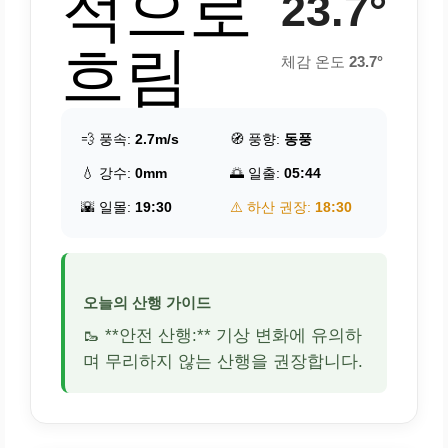
적으로
23.7°
흐림
체감 온도
23.7°
💨 풍속:
2.7m/s
🧭 풍향:
동풍
💧 강수:
0mm
🌅 일출:
05:44
🌇 일몰:
19:30
⚠️ 하산 권장:
18:30
오늘의 산행 가이드
🥾 **안전 산행:** 기상 변화에 유의하
며 무리하지 않는 산행을 권장합니다.