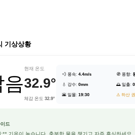
씨 기상상황
현재 온도
💨 풍속:
4.4m/s
🧭 풍향:
맑음
32.9°
💧 강수:
0mm
🌅 일출:
0
🌇 일몰:
19:30
⚠️ 하산 
체감 온도
32.9°
가이드
주의:** 기온이 높습니다. 충분한 물을 챙기고 자주 휴식하세요.