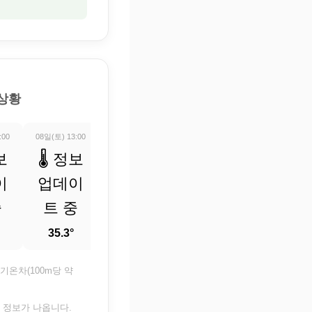
 상황
:00
08일(토) 13:00
08일(토) 14:00
08일(토) 15:00
08일(토) 16:0
보
🌡️ 정보
🌡️ 정보
🌦️ 소나
⛅ 부
이
업데이
업데이
기
적으로
중
트 중
트 중
흐림
28.2°
35.3°
29.4°
29.3°
기온차(100m당 약
은 정보가 나옵니다.