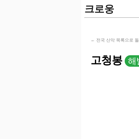
크로웅
← 전국 산악 목록으로 
고청봉
해