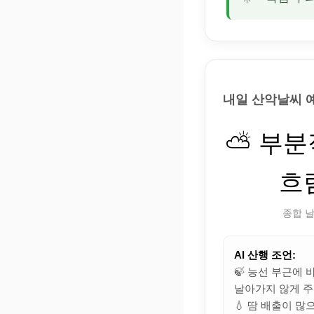
내일 산악날씨 
⛅ 부
흐
종합 
AI 산행 조언:
🍃 능선 부근에
날아가지 않게 주
💧 땀 배출이 