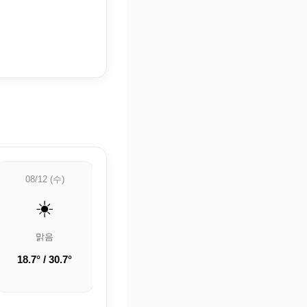
08/12 (수)
08/13 (목)
08/14 (금)
☀️
⛅
☁️
맑음
부분적으로 흐림
흐림
18.7° / 30.7°
21.3° / 33.6°
23.2° / 34°