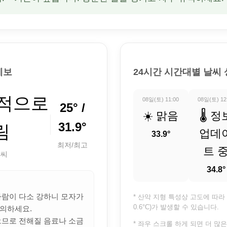
예보
24시간 시간대별 날씨
분적으로
08일(토) 11:00
08일(토) 12
25° /
☀️ 맑음
🌡️ 정
31.9°
림
업데
33.9°
최저/최고
트 
날씨
34.8°
 바람이 다소 강하니 모자가
* 산악 지형 특성상 고도에 따라 
0.6°C)가 발생할 수 있습니다.
의하세요.
많으므로 전해질 음료나 소금
* 좌우 스크롤 하게 되면 더 많