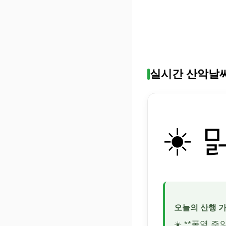
실시간 산악날
☀️ 
오늘의 산행 
☀️ **폭염 