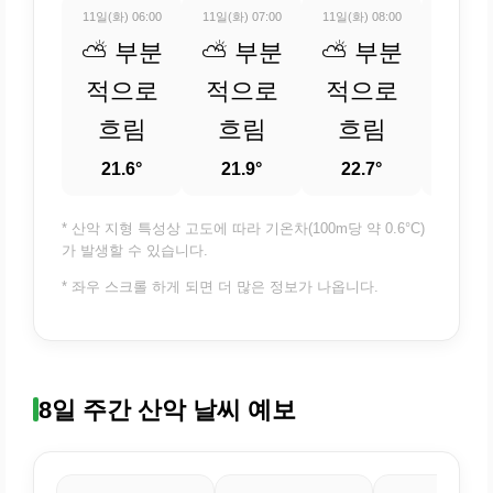
11일(화) 06:00
11일(화) 07:00
11일(화) 08:00
11일(화) 
⛅ 부분
⛅ 부분
⛅ 부분
⛅ 
적으로
적으로
적으로
적
흐림
흐림
흐림
흐
21.6°
21.9°
22.7°
24
* 산악 지형 특성상 고도에 따라 기온차(100m당 약 0.6°C)
가 발생할 수 있습니다.
* 좌우 스크롤 하게 되면 더 많은 정보가 나옵니다.
8일 주간 산악 날씨 예보