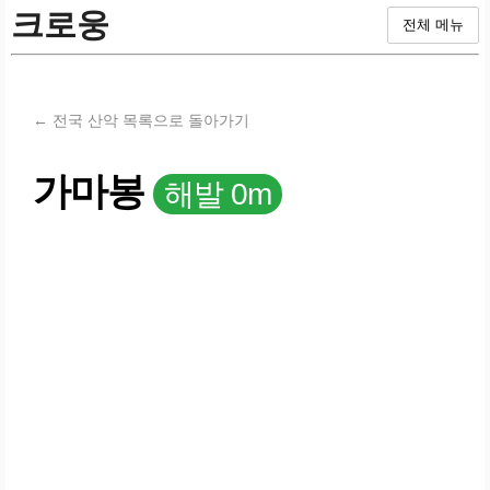
크로웅
전체 메뉴
← 전국 산악 목록으로 돌아가기
가마봉
해발 0m